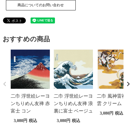
商品についてのお問い合わせ
おすすめの商品
二巾 浮世絵レーヨ
二巾 浮世絵レーヨ
二巾 風神雷神 祥
ンちりめん友禅 赤
ンちりめん友禅 浪
雲 クリーム
富士 コン
裏に富士 ベージュ
3,080
税込
3,080
税込
3,080
税込