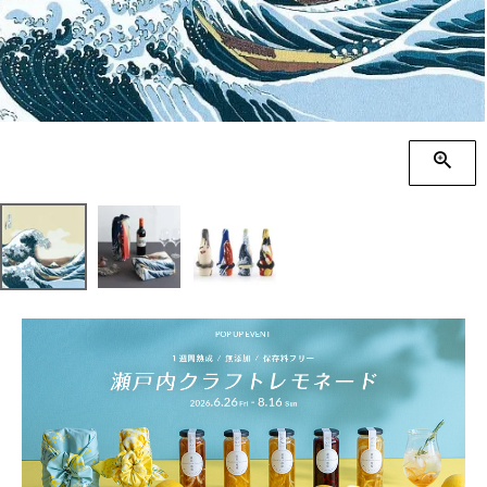
季節の贈り物
竹久夢二
プチギフト
伊砂文様
男性向けギフト
ハレ包み
女性向けギフト
隅田川(浮世絵)
ギフトラッピング
リバーシブル
着物用