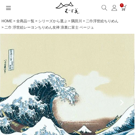
0
HOME
全商品一覧
シリーズから選ぶ
隅田川
二巾浮世絵ちりめん
サイズから選ぶ
ギフトシーンから選ぶ
シーンから選ぶ
素材から選ぶ
シリーズ名から選ぶ
名入れ・ラッピング
発送・お問い合わせ
包み方・お手入れ
ブログ・特集
読みもの(ブログ)
特集
むす美とは
ふくさ（念珠）・はんかち・書籍
二巾 浮世絵レーヨンちりめん友禅 浪裏に富士 ベージュ
読みもの一覧
特集一覧
サイズ一覧
ギフトシーン一覧
シーン一覧
撥水加工
全てのシリーズ
ふくさ・念珠入れ
名入れ・記念品
送料・お支払い方法
洗濯・お手入れ
読みもの(ブログ)
About us
一升餅におすすめ
ECOバッグ 100cm
Sサイズ(約45～50cm)
内祝い
毎日使うもの
綿(コットン)
アクアドロップ(撥水)
はんかち・手ぬぐい
無料ラッピング
海外発送の方（English）
包み方・使い方
特集
お取引をご希望の方
ストール巻き方
ECOバッグ 70cm
Mサイズ(約68～70cm)
婚礼・引出物
お買い物
ポリエステル
ミナ ペルホネン
ふろしき書籍
紙箱・木箱
よくあるご質問
ワークショップ案内
キャンペーン情報
洋服カバー
OUTDOOR
Lサイズ(約90～120cm)
卒入学・就職祝い
旅行
リネン
ひめむすび(Adeline Klam)
お問い合わせ
ふろしきパッチン活用
XLサイズ(約130cm～)
弔事・法事
インテリア
ウール
kata kata
記念品
ギフトラッピング
レーヨン
鈴木マサル
海外へのお土産
とっておきの日
正絹(絹100％)
こはれ