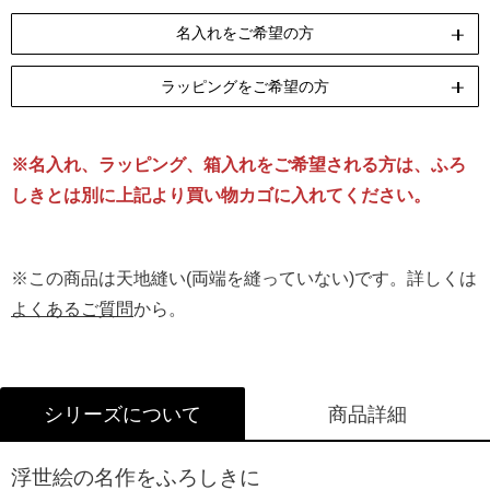
名入れをご希望の方
ラッピングをご希望の方
ペンテックス
刺繍
[納期]10日(休業日除く)
[納期]14日(休業日除く)
※名入れ、ラッピング、箱入れをご希望される方は、ふろ
リボン包装
のし包装
箱Mサイズ
[無料]
[無料]
[有料]
しきとは別に上記より買い物カゴに入れてください。
名入れについて詳しくはこちら
ラッピングについて詳しくはこちら
※この商品は天地縫い(両端を縫っていない)です。詳しくは
よくあるご質問
から。
シリーズについて
商品詳細
浮世絵の名作をふろしきに