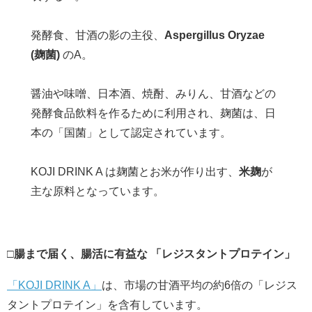
発酵食、甘酒の影の主役、
Aspergillus Oryzae
(麹菌)
のA。
醤油や味噌、日本酒、焼酎、みりん、甘酒などの
発酵食品飲料を作るために利用され、麹菌は、日
本の「国菌」として認定されています。
KOJI DRINK A は麹菌とお米が作り出す、
米麹
が
主な原料となっています。
□
腸まで届く、腸活に有益な
「
レジスタントプロテイン
」
「KOJI DRINK A」
は、市場の甘酒平均の約6倍の「レジス
タントプロテイン」を含有しています。