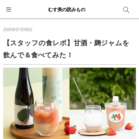
むす美の読みもの
お知らせ
ふろしきバッグ
ふろしきでラッピング
便利な使い方
ギフトシーン別おすすめ
2025年07月08日
イベント・キャンペーン
エコバッグ
箱を包む
ファッション
卒業・入学
【スタッフの食レポ】甘酒・麹ジャムを
飲んで＆食べてみた！
新商品
おしゃれコーデバッグ
お酒を包む
インテリア
退職・異動
メディア情報
収納にもなるバッグ
一番人気「花包み」
アウトドア
結婚
その他
簡単「バッグアレンジ」
雨の日
出産
その他
ママ・子育て
海外の方へ
旅行
防災