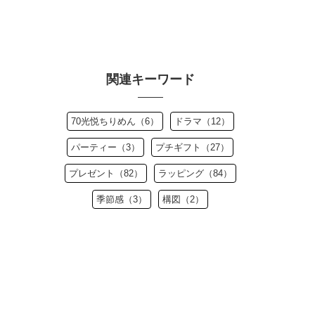
関連キーワード
70光悦ちりめん（6）
ドラマ（12）
パーティー（3）
プチギフト（27）
プレゼント（82）
ラッピング（84）
季節感（3）
構図（2）