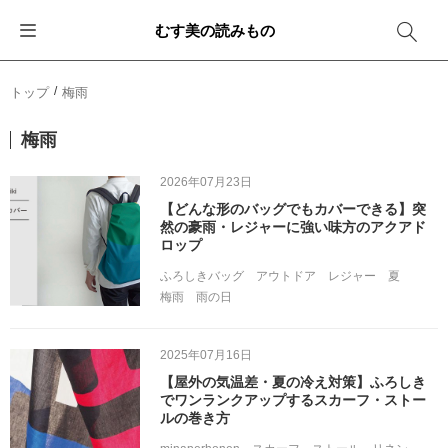
むす美の読みもの
お知らせ
ふろしきバッグ
ふろしきでラッピング
便利な使い方
ギフトシーン別おすすめ
トップ
梅雨
イベント・キャンペーン
エコバッグ
箱を包む
ファッション
卒業・入学
梅雨
新商品
おしゃれコーデバッグ
お酒を包む
インテリア
退職・異動
2026年07月23日
【どんな形のバッグでもカバーできる】突
メディア情報
収納にもなるバッグ
一番人気「花包み」
アウトドア
結婚
然の豪雨・レジャーに強い味方のアクアド
ロップ
その他
簡単「バッグアレンジ」
雨の日
出産
ふろしきバッグ
アウトドア
レジャー
夏
梅雨
雨の日
その他
ママ・子育て
海外の方へ
2025年07月16日
旅行
【屋外の気温差・夏の冷え対策】ふろしき
でワンランクアップするスカーフ・ストー
ルの巻き方
防災