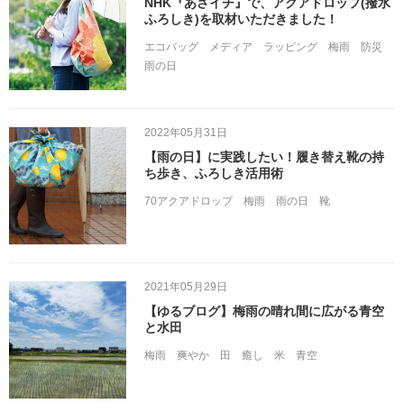
NHK『あさイチ』で、アクアドロップ(撥水
ふろしき)を取材いただきました！
エコバッグ
メディア
ラッピング
梅雨
防災
雨の日
2022年05月31日
【雨の日】に実践したい！履き替え靴の持
ち歩き、ふろしき活用術
70アクアドロップ
梅雨
雨の日
靴
2021年05月29日
【ゆるブログ】梅雨の晴れ間に広がる青空
と水田
梅雨
爽やか
田
癒し
米
青空