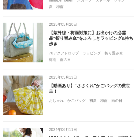
minaperhonen
スカーフ
ストール
リネン
夏
梅雨
2025年05月20日
【紫外線・梅雨対策に】お出かけの必需
品“折り畳み傘”をふろしきラッピング&持ち
歩き
70アクアドロップ
ラッピング
折り畳み傘
梅雨
雨の日
2025年05月13日
【動画あり】“ささくれ”かごバッグの救世
主！
おしゃれ
かごバッグ
初夏
梅雨
雨の日
2024年06月11日