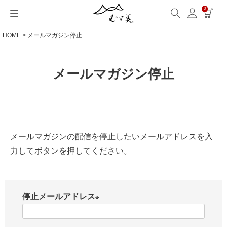
0
HOME
メールマガジン停止
サイズから選ぶ
ギフトシーンから選ぶ
シーンから選ぶ
素材から選ぶ
シリーズ名から選ぶ
名入れ・ラッピング
発送・お問い合わせ
包み方・お手入れ
ブログ・特集
読みもの(ブログ)
特集
むす美とは
ふくさ（念珠）・はんかち・書籍
読みもの一覧
特集一覧
サイズ一覧
ギフトシーン一覧
シーン一覧
撥水加工
全てのシリーズ
ふくさ・念珠入れ
名入れ・記念品
送料・お支払い方法
洗濯・お手入れ
読みもの(ブログ)
About us
メールマガジン停止
一升餅におすすめ
ECOバッグ 100cm
Sサイズ(約45～50cm)
内祝い
毎日使うもの
綿(コットン)
アクアドロップ(撥水)
はんかち・手ぬぐい
無料ラッピング
海外発送の方（English）
包み方・使い方
特集
お取引をご希望の方
ストール巻き方
ECOバッグ 70cm
Mサイズ(約68～70cm)
婚礼・引出物
お買い物
ポリエステル
ミナ ペルホネン
ふろしき書籍
紙箱・木箱
よくあるご質問
ワークショップ案内
キャンペーン情報
メールマガジンの配信を停止したいメールアドレスを入
洋服カバー
OUTDOOR
Lサイズ(約90～120cm)
卒入学・就職祝い
旅行
リネン
ひめむすび(Adeline Klam)
お問い合わせ
力してボタンを押してください。
ふろしきパッチン活用
XLサイズ(約130cm～)
弔事・法事
インテリア
ウール
kata kata
記念品
ギフトラッピング
レーヨン
鈴木マサル
停止メールアドレス
(
海外へのお土産
とっておきの日
正絹(絹100％)
こはれ