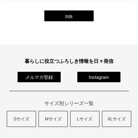
必
季節の贈り物
竹久夢二
須
削除
)
プチギフト
伊砂文様
男性向けギフト
ハレ包み
女性向けギフト
隅田川(浮世絵)
暮らしに役立つふろしき情報を日々発信
ギフトラッピング
リバーシブル
メルマガ登録
Instagram
着物用
サイズ別シリーズ一覧
Sサイズ
Mサイズ
Lサイズ
XLサイズ