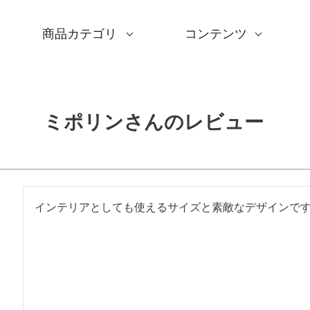
商品カテゴリ
コンテンツ
サイズ一覧
Sサイズ(約45～50cm)
Mサイズ(約68～70cm
Lサイズ(約90～120cm
XLサイズ(約130cm～)
ギフトシーン一覧
内祝い
婚礼・引出物
卒入学・就職祝い
弔事・法事
記念品
海外へのお土産
季節の贈り物
プチギフト
男性向けギフト
女性向けギフト
ギフトラッピング
使用シーン一覧
毎日使うもの
お買い物
旅行
インテリア
ギフトラッピング
とっておきの日
撥水加工
綿(コットン)
ポリエステル
リネン
ウール
レーヨン
正絹(絹100％)
全てのシリーズ
アクアドロップ(撥水)
ミナ ペルホネン
ひめむすび(Adeline Kl
kata kata
鈴木マサル
竹久夢二
伊砂文様
ハレ包み
隅田川(浮世絵)
リバーシブル
着物用
キャンペーン
全商品を見る
サイズから選ぶ
ギフトシーンから選ぶ
使用シーンから選ぶ
素材から選ぶ
シリーズ名から選ぶ
デザインから選ぶ
ふろしきパッチン
ふくさ・念珠入れ
はんかち・手ぬぐい
ふろしき書籍
紙箱・木箱
キャンペーン
読みもの
特集
洗濯・お手入れ
包み方・使い方
ワークショップ案内
ミポリンさんのレビュー
インテリアとしても使えるサイズと素敵なデザインで