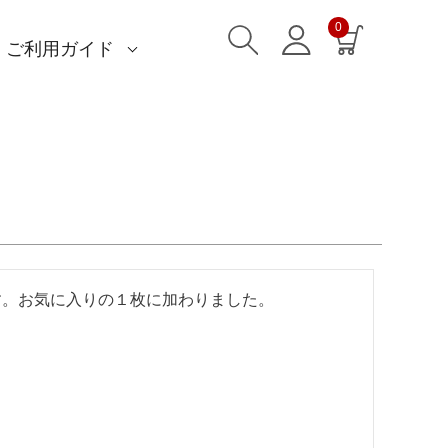
0
ご利用ガイド
)
)
am)
読みもの一覧
一升餅におすすめ
ストール巻き方
洋服カバー
ふろしきパッチン活用
特集一覧
ECOバッグ 100cm
ECOバッグ 70cm
OUTDOOR
マイページ・ログイン
会員登録
送料・お支払い方法
海外発送の方（English）
名入れ・記念品
無料ラッピング
よくあるご質問
お問い合わせ
す。お気に入りの１枚に加わりました。