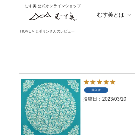
むす美 公式オンラインショップ
むす美とは
About us
会社概要
店舗案内
海外の方（English）
お取引をご希望の方
HOME
ミポリンさんのレビュー
購入者
投稿日
2023/03/10