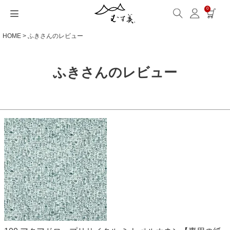
0
HOME
ふきさんのレビュー
サイズから選ぶ
ギフトシーンから選ぶ
シーンから選ぶ
素材から選ぶ
シリーズ名から選ぶ
名入れ・ラッピング
発送・お問い合わせ
包み方・お手入れ
ブログ・特集
読みもの(ブログ)
特集
むす美とは
ふくさ（念珠）・はんかち・書籍
読みもの一覧
特集一覧
サイズ一覧
ギフトシーン一覧
シーン一覧
撥水加工
全てのシリーズ
ふくさ・念珠入れ
名入れ・記念品
送料・お支払い方法
洗濯・お手入れ
読みもの(ブログ)
About us
ふきさんのレビュー
一升餅におすすめ
ECOバッグ 100cm
Sサイズ(約45～50cm)
内祝い
毎日使うもの
綿(コットン)
アクアドロップ(撥水)
はんかち・手ぬぐい
無料ラッピング
海外発送の方（English）
包み方・使い方
特集
お取引をご希望の方
ストール巻き方
ECOバッグ 70cm
Mサイズ(約68～70cm)
婚礼・引出物
お買い物
ポリエステル
ミナ ペルホネン
ふろしき書籍
紙箱・木箱
よくあるご質問
ワークショップ案内
キャンペーン情報
洋服カバー
OUTDOOR
Lサイズ(約90～120cm)
卒入学・就職祝い
旅行
リネン
ひめむすび(Adeline Klam)
お問い合わせ
ふろしきパッチン活用
XLサイズ(約130cm～)
弔事・法事
インテリア
ウール
kata kata
記念品
ギフトラッピング
レーヨン
鈴木マサル
海外へのお土産
とっておきの日
正絹(絹100％)
こはれ