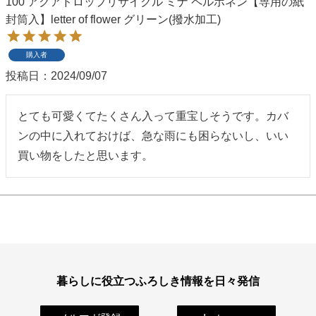
100 アクアドロップリサイクル ミナ ペルホネン【専用の紙
封筒入】letter of flower グリーン(撥水加工)
季節の贈り物
竹久夢二
プチギフト
伊砂文様
購入者
投稿日
2024/09/07
男性向けギフト
ハレ包み
とても可愛くてたくさん入って重宝しそうです。カバ
女性向けギフト
隅田川(浮世絵)
ンの中に入れておけば、急な雨にも困らないし、いい
買い物をしたと思います。
ギフトラッピング
リバーシブル
着物用
暮らしに役立つふろしき情報を日々発信