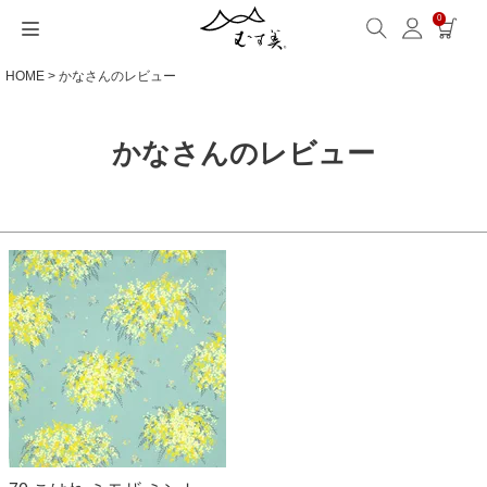
0
HOME
かなさんのレビュー
サイズから選ぶ
ギフトシーンから選ぶ
シーンから選ぶ
素材から選ぶ
シリーズ名から選ぶ
名入れ・ラッピング
発送・お問い合わせ
包み方・お手入れ
ブログ・特集
読みもの(ブログ)
特集
むす美とは
ふくさ（念珠）・はんかち・書籍
読みもの一覧
特集一覧
サイズ一覧
ギフトシーン一覧
シーン一覧
撥水加工
全てのシリーズ
ふくさ・念珠入れ
名入れ・記念品
送料・お支払い方法
洗濯・お手入れ
読みもの(ブログ)
About us
かなさんのレビュー
一升餅におすすめ
ECOバッグ 100cm
Sサイズ(約45～50cm)
内祝い
毎日使うもの
綿(コットン)
アクアドロップ(撥水)
はんかち・手ぬぐい
無料ラッピング
海外発送の方（English）
包み方・使い方
特集
お取引をご希望の方
ストール巻き方
ECOバッグ 70cm
Mサイズ(約68～70cm)
婚礼・引出物
お買い物
ポリエステル
ミナ ペルホネン
ふろしき書籍
紙箱・木箱
よくあるご質問
ワークショップ案内
キャンペーン情報
洋服カバー
OUTDOOR
Lサイズ(約90～120cm)
卒入学・就職祝い
旅行
リネン
ひめむすび(Adeline Klam)
お問い合わせ
ふろしきパッチン活用
XLサイズ(約130cm～)
弔事・法事
インテリア
ウール
kata kata
記念品
ギフトラッピング
レーヨン
鈴木マサル
海外へのお土産
とっておきの日
正絹(絹100％)
こはれ