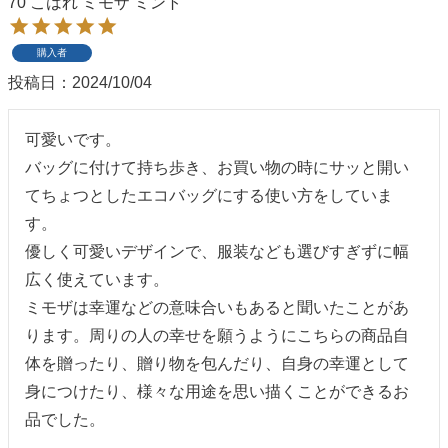
70 こはれ ミモザ ミント
季節の贈り物
竹久夢二
購入者
プチギフト
伊砂文様
投稿日
2024/10/04
男性向けギフト
ハレ包み
可愛いです。

バッグに付けて持ち歩き、お買い物の時にサッと開い
女性向けギフト
隅田川(浮世絵)
てちょつとしたエコバッグにする使い方をしていま
す。

ギフトラッピング
リバーシブル
優しく可愛いデザインで、服装なども選びすぎずに幅
着物用
広く使えています。

ミモザは幸運などの意味合いもあると聞いたことがあ
ります。周りの人の幸せを願うようにこちらの商品自
体を贈ったり、贈り物を包んだり、自身の幸運として
身につけたり、様々な用途を思い描くことができるお
品でした。