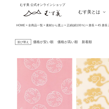
むす美 公式オンラインショップ
むす美とは
About us
会社概要
店舗案内
海外の方（English）
お取引をご希望の方
HOME
全商品一覧
素材から選ぶ
正絹(絹100％)
唐長
45 唐
価格が安い順
価格が高い順
新着順
並び替え