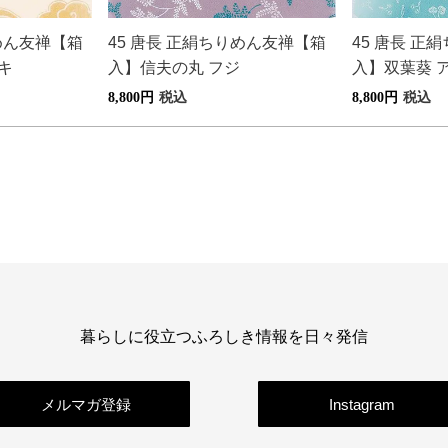
りめん友禅【箱
45 唐長 正絹ちりめん友禅【箱
45 唐長 正
キ
入】信夫の丸 フジ
入】双葉葵 
8,800
税込
8,800
税込
暮らしに役立つふろしき情報を日々発信
メルマガ登録
Instagram