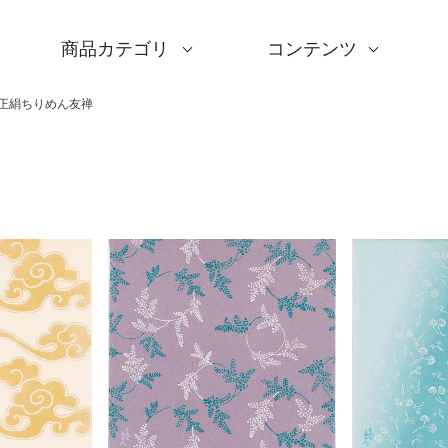
商品カテゴリ
コンテンツ
サイズ一覧
Sサイズ(約45～50cm)
Mサイズ(約68～70cm
Lサイズ(約90～120cm
XLサイズ(約130cm～)
ギフトシーン一覧
内祝い
婚礼・引出物
卒入学・就職祝い
弔事・法事
記念品
海外へのお土産
季節の贈り物
プチギフト
男性向けギフト
女性向けギフト
ギフトラッピング
使用シーン一覧
毎日使うもの
お買い物
旅行
インテリア
ギフトラッピング
とっておきの日
撥水加工
綿(コットン)
ポリエステル
リネン
ウール
レーヨン
正絹(絹100％)
全てのシリーズ
アクアドロップ(撥水)
ミナ ペルホネン
ひめむすび(Adeline Kl
kata kata
鈴木マサル
竹久夢二
伊砂文様
ハレ包み
隅田川(浮世絵)
リバーシブル
着物用
キャンペーン
全商品を見る
サイズから選ぶ
ギフトシーンから選ぶ
使用シーンから選ぶ
素材から選ぶ
シリーズ名から選ぶ
デザインから選ぶ
ふろしきパッチン
ふくさ・念珠入れ
はんかち・手ぬぐい
ふろしき書籍
紙箱・木箱
キャンペーン
読みもの
特集
洗濯・お手入れ
包み方・使い方
ワークショップ案内
長 正絹ちりめん友禅