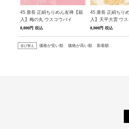
45 唐長 正絹ちりめん友禅【箱
45 唐長 正絹ち
入】梅の丸 ウスコウバイ
入】天平大雲 ウス
8,800
税込
8,800
税込
価格が安い順
価格が高い順
新着順
並び替え