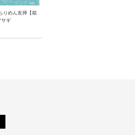
絹ちりめん友禅【箱
アサギ