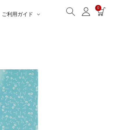
0
ご利用ガイド
)
)
am)
読みもの一覧
一升餅におすすめ
ストール巻き方
洋服カバー
ふろしきパッチン活用
特集一覧
ECOバッグ 100cm
ECOバッグ 70cm
OUTDOOR
マイページ・ログイン
会員登録
送料・お支払い方法
海外発送の方（English）
名入れ・記念品
無料ラッピング
よくあるご質問
お問い合わせ