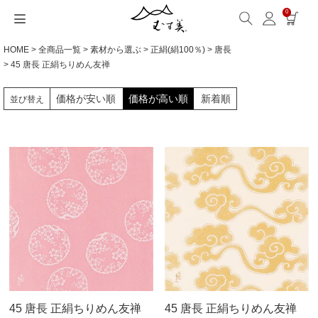
0
HOME
全商品一覧
素材から選ぶ
正絹(絹100％)
唐長
サイズから選ぶ
ギフトシーンから選ぶ
シーンから選ぶ
素材から選ぶ
シリーズ名から選ぶ
名入れ・ラッピング
発送・お問い合わせ
包み方・お手入れ
ブログ・特集
読みもの(ブログ)
特集
むす美とは
ふくさ（念珠）・はんかち・書籍
45 唐長 正絹ちりめん友禅
読みもの一覧
特集一覧
サイズ一覧
ギフトシーン一覧
シーン一覧
撥水加工
全てのシリーズ
ふくさ・念珠入れ
名入れ・記念品
送料・お支払い方法
洗濯・お手入れ
読みもの(ブログ)
About us
価格が安い順
価格が高い順
新着順
並び替え
一升餅におすすめ
ECOバッグ 100cm
Sサイズ(約45～50cm)
内祝い
毎日使うもの
綿(コットン)
アクアドロップ(撥水)
はんかち・手ぬぐい
無料ラッピング
海外発送の方（English）
包み方・使い方
特集
お取引をご希望の方
ストール巻き方
ECOバッグ 70cm
Mサイズ(約68～70cm)
婚礼・引出物
お買い物
ポリエステル
ミナ ペルホネン
ふろしき書籍
紙箱・木箱
よくあるご質問
ワークショップ案内
キャンペーン情報
洋服カバー
OUTDOOR
Lサイズ(約90～120cm)
卒入学・就職祝い
旅行
リネン
ひめむすび(Adeline Klam)
お問い合わせ
ふろしきパッチン活用
XLサイズ(約130cm～)
弔事・法事
インテリア
ウール
kata kata
記念品
ギフトラッピング
レーヨン
鈴木マサル
海外へのお土産
とっておきの日
正絹(絹100％)
こはれ
45 唐長 正絹ちりめん友禅
45 唐長 正絹ちりめん友禅