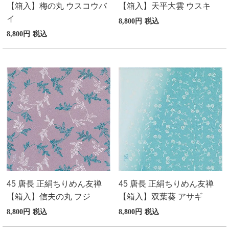
【箱入】梅の丸 ウスコウバ
【箱入】天平大雲 ウスキ
季節の贈り物
竹久夢二
イ
8,800
税込
8,800
税込
プチギフト
伊砂文様
男性向けギフト
ハレ包み
女性向けギフト
隅田川(浮世絵)
ギフトラッピング
リバーシブル
着物用
45 唐長 正絹ちりめん友禅
45 唐長 正絹ちりめん友禅
【箱入】信夫の丸 フジ
【箱入】双葉葵 アサギ
8,800
税込
8,800
税込