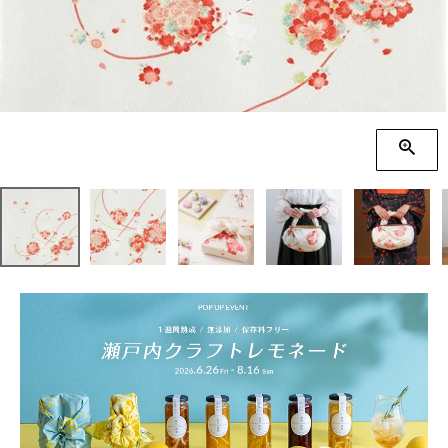
季節の贈り物
竹久夢二
プチギフト
伊砂文様
男性向けギフト
ハレ包み
女性向けギフト
隅田川(浮世絵)
ギフトラッピング
リバーシブル
着物用