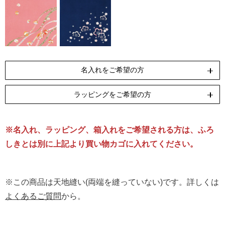
名入れをご希望の方
ラッピングをご希望の方
ペンテックス
刺繍
[納期]10日(休業日除く)
[納期]14日(休業日除く)
※名入れ、ラッピング、箱入れをご希望される方は、ふろ
リボン包装
のし包装
箱Mサイズ
[無料]
[無料]
[有料]
しきとは別に上記より買い物カゴに入れてください。
名入れについて詳しくはこちら
ラッピングについて詳しくはこちら
※この商品は天地縫い(両端を縫っていない)です。詳しくは
よくあるご質問
から。