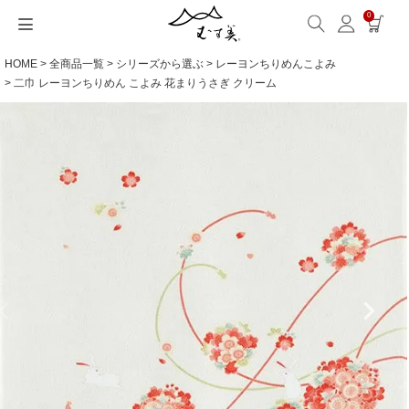
0
HOME
全商品一覧
シリーズから選ぶ
レーヨンちりめんこよみ
サイズから選ぶ
ギフトシーンから選ぶ
シーンから選ぶ
素材から選ぶ
シリーズ名から選ぶ
名入れ・ラッピング
発送・お問い合わせ
包み方・お手入れ
ブログ・特集
読みもの(ブログ)
特集
むす美とは
ふくさ（念珠）・はんかち・書籍
二巾 レーヨンちりめん こよみ 花まりうさぎ クリーム
読みもの一覧
特集一覧
サイズ一覧
ギフトシーン一覧
シーン一覧
撥水加工
全てのシリーズ
ふくさ・念珠入れ
名入れ・記念品
送料・お支払い方法
洗濯・お手入れ
読みもの(ブログ)
About us
一升餅におすすめ
ECOバッグ 100cm
Sサイズ(約45～50cm)
内祝い
毎日使うもの
綿(コットン)
アクアドロップ(撥水)
はんかち・手ぬぐい
無料ラッピング
海外発送の方（English）
包み方・使い方
特集
お取引をご希望の方
ストール巻き方
ECOバッグ 70cm
Mサイズ(約68～70cm)
婚礼・引出物
お買い物
ポリエステル
ミナ ペルホネン
ふろしき書籍
紙箱・木箱
よくあるご質問
ワークショップ案内
キャンペーン情報
洋服カバー
OUTDOOR
Lサイズ(約90～120cm)
卒入学・就職祝い
旅行
リネン
ひめむすび(Adeline Klam)
お問い合わせ
ふろしきパッチン活用
XLサイズ(約130cm～)
弔事・法事
インテリア
ウール
kata kata
記念品
ギフトラッピング
レーヨン
鈴木マサル
海外へのお土産
とっておきの日
正絹(絹100％)
こはれ