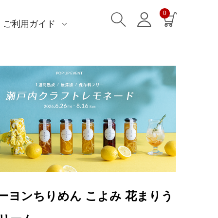
0
ご利用ガイド
)
)
am)
読みもの一覧
一升餅におすすめ
ストール巻き方
洋服カバー
ふろしきパッチン活用
特集一覧
ECOバッグ 100cm
ECOバッグ 70cm
OUTDOOR
マイページ・ログイン
会員登録
送料・お支払い方法
海外発送の方（English）
名入れ・記念品
無料ラッピング
よくあるご質問
お問い合わせ
レーヨンちりめん こよみ 花まりう