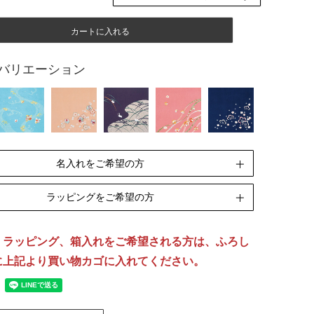
カートに入れる
バリエーション
名入れをご希望の方
ラッピングをご希望の方
ペンテックス
刺繍
期]10日(休業日除く)
[納期]14日(休業日除く)
、ラッピング、箱入れをご希望される方は、ふろし
リボン包装
のし包装
箱Mサイズ
に上記より買い物カゴに入れてください。
[無料]
[無料]
[有料]
名入れについて詳しくはこちら