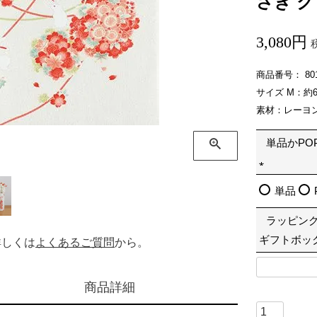
さぎ 
3,080
商品番号
80
サイズ M：約6
素材：レーヨン
単品かPO
(
単品
必
ラッピン
須
ギフトボッ
詳しくは
よくあるご質問
から。
)
商品詳細