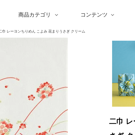
商品カテゴリ
コンテンツ
サイズ一覧
Sサイズ(約45～50cm)
Mサイズ(約68～70cm
Lサイズ(約90～120cm
XLサイズ(約130cm～)
ギフトシーン一覧
内祝い
婚礼・引出物
卒入学・就職祝い
弔事・法事
記念品
海外へのお土産
季節の贈り物
プチギフト
男性向けギフト
女性向けギフト
ギフトラッピング
使用シーン一覧
毎日使うもの
お買い物
旅行
インテリア
ギフトラッピング
とっておきの日
撥水加工
綿(コットン)
ポリエステル
リネン
ウール
レーヨン
正絹(絹100％)
全てのシリーズ
アクアドロップ(撥水)
ミナ ペルホネン
ひめむすび(Adeline Kl
kata kata
鈴木マサル
竹久夢二
伊砂文様
ハレ包み
隅田川(浮世絵)
リバーシブル
着物用
キャンペーン
全商品を見る
サイズから選ぶ
ギフトシーンから選ぶ
使用シーンから選ぶ
素材から選ぶ
シリーズ名から選ぶ
デザインから選ぶ
ふろしきパッチン
ふくさ・念珠入れ
はんかち・手ぬぐい
ふろしき書籍
紙箱・木箱
キャンペーン
読みもの
特集
洗濯・お手入れ
包み方・使い方
ワークショップ案内
二巾 レーヨンちりめん こよみ 花まりうさぎ クリーム
二巾 