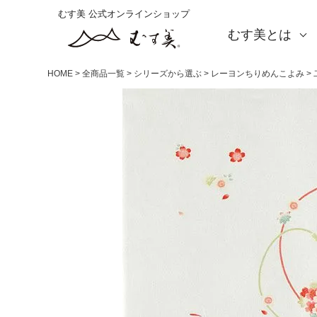
むす美 公式オンラインショップ
むす美とは
About us
会社概要
店舗案内
海外の方（English）
お取引をご希望の方
HOME
全商品一覧
シリーズから選ぶ
レーヨンちりめんこよみ