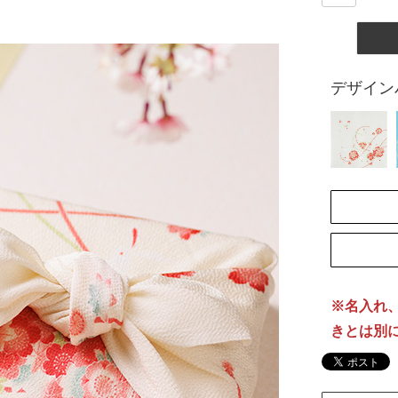
デザイン
[納
※名入れ
きとは別