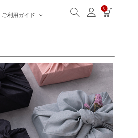
0
ご利用ガイド
)
)
am)
読みもの一覧
一升餅におすすめ
ストール巻き方
洋服カバー
ふろしきパッチン活用
特集一覧
ECOバッグ 100cm
ECOバッグ 70cm
OUTDOOR
マイページ・ログイン
会員登録
送料・お支払い方法
海外発送の方（English）
名入れ・記念品
無料ラッピング
よくあるご質問
お問い合わせ