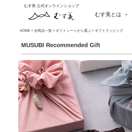
むす美 公式オンラインショップ
むす美とは
About us
会社概要
店舗案内
海外の方（English）
お取引をご希望の方
HOME
全商品一覧
ギフトシーンから選ぶ
ギフトラッピング
MUSUBI Recommended Gift