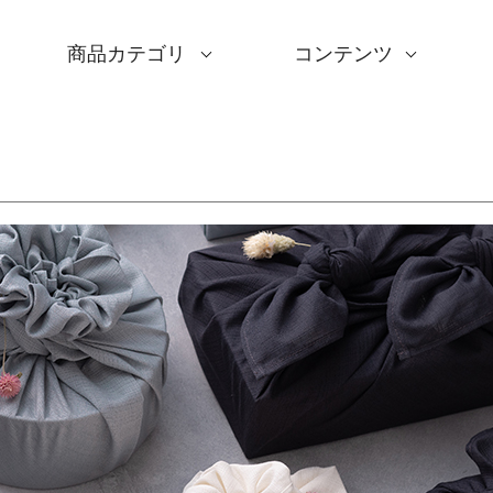
商品カテゴリ
コンテンツ
サイズ一覧
Sサイズ(約45～50cm)
Mサイズ(約68～70cm
Lサイズ(約90～120cm
XLサイズ(約130cm～)
ギフトシーン一覧
内祝い
婚礼・引出物
卒入学・就職祝い
弔事・法事
記念品
海外へのお土産
季節の贈り物
プチギフト
男性向けギフト
女性向けギフト
ギフトラッピング
使用シーン一覧
毎日使うもの
お買い物
旅行
インテリア
ギフトラッピング
とっておきの日
撥水加工
綿(コットン)
ポリエステル
リネン
ウール
レーヨン
正絹(絹100％)
全てのシリーズ
アクアドロップ(撥水)
ミナ ペルホネン
ひめむすび(Adeline Kl
kata kata
鈴木マサル
竹久夢二
伊砂文様
ハレ包み
隅田川(浮世絵)
リバーシブル
着物用
キャンペーン
全商品を見る
サイズから選ぶ
ギフトシーンから選ぶ
使用シーンから選ぶ
素材から選ぶ
シリーズ名から選ぶ
デザインから選ぶ
ふろしきパッチン
ふくさ・念珠入れ
はんかち・手ぬぐい
ふろしき書籍
紙箱・木箱
キャンペーン
読みもの
特集
洗濯・お手入れ
包み方・使い方
ワークショップ案内