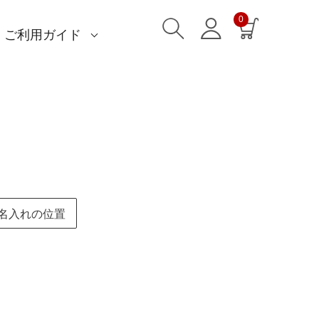
0
ご利用ガイド
)
)
am)
読みもの一覧
一升餅におすすめ
ストール巻き方
洋服カバー
ふろしきパッチン活用
特集一覧
ECOバッグ 100cm
ECOバッグ 70cm
OUTDOOR
マイページ・ログイン
会員登録
送料・お支払い方法
海外発送の方（English）
名入れ・記念品
無料ラッピング
よくあるご質問
お問い合わせ
名入れの位置