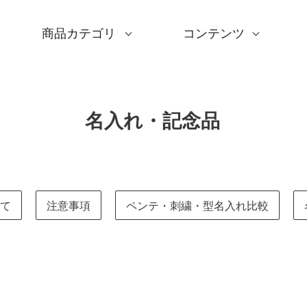
商品カテゴリ
コンテンツ
サイズ一覧
Sサイズ(約45～50cm)
Mサイズ(約68～70cm
Lサイズ(約90～120cm
XLサイズ(約130cm～)
ギフトシーン一覧
内祝い
婚礼・引出物
卒入学・就職祝い
弔事・法事
記念品
海外へのお土産
季節の贈り物
プチギフト
男性向けギフト
女性向けギフト
ギフトラッピング
使用シーン一覧
毎日使うもの
お買い物
旅行
インテリア
ギフトラッピング
とっておきの日
撥水加工
綿(コットン)
ポリエステル
リネン
ウール
レーヨン
正絹(絹100％)
全てのシリーズ
アクアドロップ(撥水)
ミナ ペルホネン
ひめむすび(Adeline Kl
kata kata
鈴木マサル
竹久夢二
伊砂文様
ハレ包み
隅田川(浮世絵)
リバーシブル
着物用
キャンペーン
全商品を見る
サイズから選ぶ
ギフトシーンから選ぶ
使用シーンから選ぶ
素材から選ぶ
シリーズ名から選ぶ
デザインから選ぶ
ふろしきパッチン
ふくさ・念珠入れ
はんかち・手ぬぐい
ふろしき書籍
紙箱・木箱
キャンペーン
読みもの
特集
洗濯・お手入れ
包み方・使い方
ワークショップ案内
名入れ・記念品
て
注意事項
ペンテ・刺繍・型名入れ比較