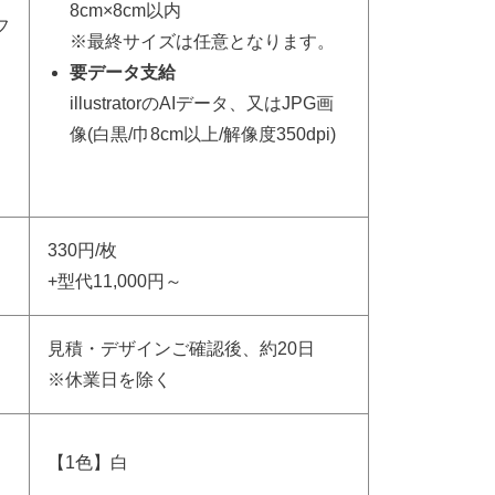
8cm×8cm以内
フ
※最終サイズは任意となります。
要データ支給
illustratorのAIデータ、又はJPG画
像(白黒/巾8cm以上/解像度350dpi)
330円/枚
+型代11,000円～
見積・デザインご確認後、約20日
※休業日を除く
【1色】白