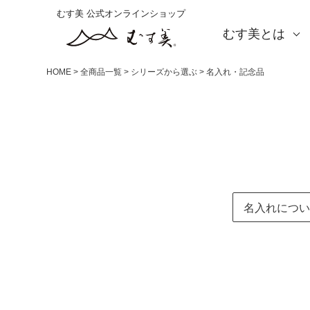
むす美 公式オンラインショップ
むす美とは
About us
会社概要
店舗案内
海外の方（English）
お取引をご希望の方
HOME
全商品一覧
シリーズから選ぶ
名入れ・記念品
名入れについ