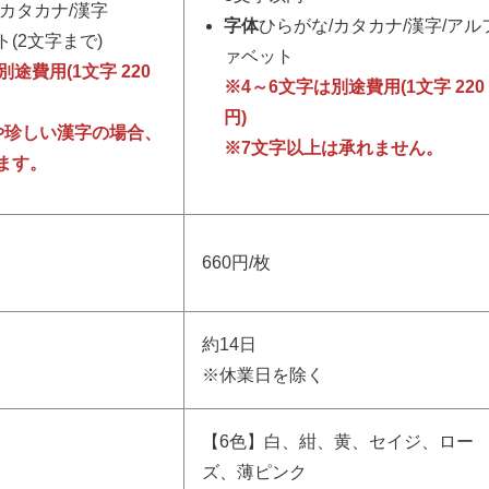
/カタカナ/漢字
字体
ひらがな/カタカナ/漢字/アル
(2文字まで)
ァベット
途費用(1文字 220
※4～6文字は別途費用(1文字 220
円)
や珍しい漢字の場合、
※7文字以上は承れません。
ます。
660円/枚
約14日
※休業日を除く
【6色】白、紺、黄、セイジ、ロー
ズ、薄ピンク