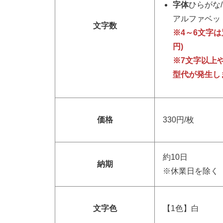
字体
ひらがな
アルファベット
文字数
※4～6文字は別
円)
※7文字以上
型代が発生し
価格
330円/枚
約10日
納期
※休業日を除く
文字色
【1色】白