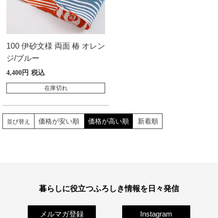
100 伊砂文様 両面 椿 オレン
ジ/ブルー
4,400
税込
在庫切れ
価格が安い順
価格が高い順
新着順
並び替え
暮らしに役立つふろしき情報を日々発信
メルマガ登録
Instagram