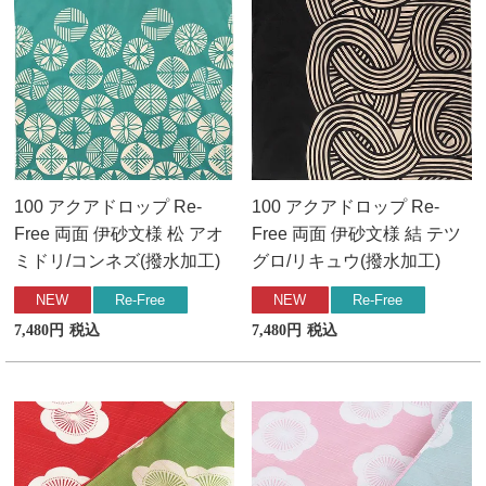
季節の贈り物
竹久夢二
プチギフト
伊砂文様
男性向けギフト
ハレ包み
女性向けギフト
隅田川(浮世絵)
100 アクアドロップ Re-
100 アクアドロップ Re-
Free 両面 伊砂文様 松 アオ
Free 両面 伊砂文様 結 テツ
ギフトラッピング
リバーシブル
ミドリ/コンネズ(撥水加工)
グロ/リキュウ(撥水加工)
NEW
Re-Free
NEW
Re-Free
着物用
7,480
税込
7,480
税込