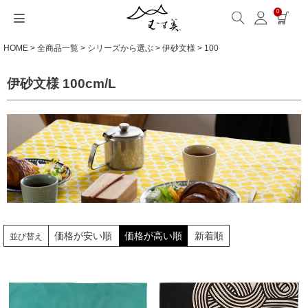
0
HOME
全商品一覧
シリーズから選ぶ
伊砂文様
100
サイズから選ぶ
ギフトシーンから選ぶ
シーンから選ぶ
素材から選ぶ
シリーズ名から選ぶ
名入れ・ラッピング
発送・お問い合わせ
包み方・お手入れ
ブログ・特集
読みもの(ブログ)
特集
むす美とは
ふくさ（念珠）・はんかち・書籍
伊砂文様 100cm/L
読みもの一覧
特集一覧
サイズ一覧
ギフトシーン一覧
シーン一覧
撥水加工
全てのシリーズ
ふくさ・念珠入れ
名入れ・記念品
送料・お支払い方法
洗濯・お手入れ
読みもの(ブログ)
About us
一升餅におすすめ
ECOバッグ 100cm
Sサイズ(約45～50cm)
内祝い
毎日使うもの
綿(コットン)
アクアドロップ(撥水)
はんかち・手ぬぐい
無料ラッピング
海外発送の方（English）
包み方・使い方
特集
お取引をご希望の方
ストール巻き方
ECOバッグ 70cm
Mサイズ(約68～70cm)
婚礼・引出物
お買い物
ポリエステル
ミナ ペルホネン
ふろしき書籍
紙箱・木箱
よくあるご質問
ワークショップ案内
キャンペーン情報
洋服カバー
OUTDOOR
Lサイズ(約90～120cm)
卒入学・就職祝い
旅行
リネン
ひめむすび(Adeline Klam)
お問い合わせ
ふろしきパッチン活用
XLサイズ(約130cm～)
弔事・法事
インテリア
ウール
kata kata
価格が安い順
価格が高い順
新着順
並び替え
記念品
ギフトラッピング
レーヨン
鈴木マサル
海外へのお土産
とっておきの日
正絹(絹100％)
こはれ