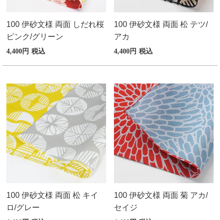
100 伊砂文様 両面 しだれ桜
100 伊砂文様 両面 松 テツ/
ピンク/グリーン
アカ
4,400
税込
4,400
税込
100 伊砂文様 両面 松 キイ
100 伊砂文様 両面 菊 アカ/
ロ/グレー
セイジ