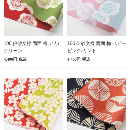
100 伊砂文様 両面 梅 アカ/
100 伊砂文様 両面 梅 ベビー
グリーン
ピンク/ミント
4,400
税込
4,400
税込