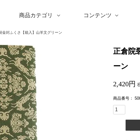
商品カテゴリ
コンテンツ
サイズ一覧
Sサイズ(約45～50cm)
Mサイズ(約68～70cm
Lサイズ(約90～120cm
XLサイズ(約130cm～)
ギフトシーン一覧
内祝い
婚礼・引出物
卒入学・就職祝い
弔事・法事
記念品
海外へのお土産
季節の贈り物
プチギフト
男性向けギフト
女性向けギフト
ギフトラッピング
使用シーン一覧
毎日使うもの
お買い物
旅行
インテリア
ギフトラッピング
とっておきの日
撥水加工
綿(コットン)
ポリエステル
リネン
ウール
レーヨン
正絹(絹100％)
全てのシリーズ
アクアドロップ(撥水)
ミナ ペルホネン
ひめむすび(Adeline Kl
kata kata
鈴木マサル
竹久夢二
伊砂文様
ハレ包み
隅田川(浮世絵)
リバーシブル
着物用
キャンペーン
全商品を見る
サイズから選ぶ
ギフトシーンから選ぶ
使用シーンから選ぶ
素材から選ぶ
シリーズ名から選ぶ
デザインから選ぶ
ふろしきパッチン
ふくさ・念珠入れ
はんかち・手ぬぐい
ふろしき書籍
紙箱・木箱
キャンペーン
読みもの
特集
洗濯・お手入れ
包み方・使い方
ワークショップ案内
裂金封ふくさ【箱入】山羊文グリーン
正倉院
ーン
2,420
商品番号
50