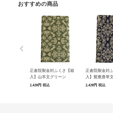
おすすめの商品
正倉院裂金封ふくさ【箱
正倉院裂金封
入】山羊文グリーン
入】鴛鴦唐草
2,420
税込
2,420
税込