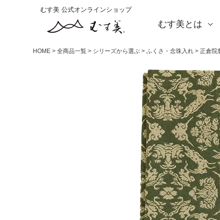
むす美 公式オンラインショップ
むす美とは
About us
会社概要
店舗案内
海外の方（English）
お取引をご希望の方
HOME
全商品一覧
シリーズから選ぶ
ふくさ・念珠入れ
正倉院