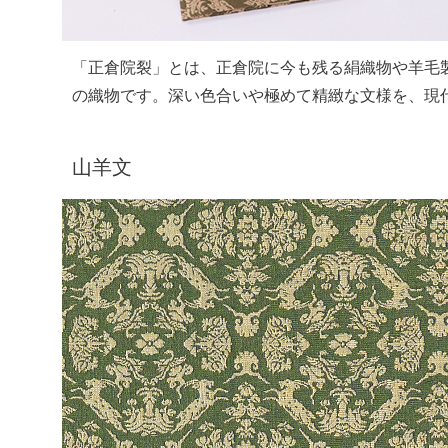
「正倉院裂」とは、正倉院に今も残る絹織物や羊毛
の織物です。深い色合いや極めて精緻な文様を、現
山羊文