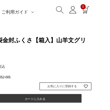
0
ご利用ガイド
)
)
am)
読みもの一覧
一升餅におすすめ
ストール巻き方
洋服カバー
ふろしきパッチン活用
特集一覧
ECOバッグ 100cm
ECOバッグ 70cm
OUTDOOR
マイページ・ログイン
会員登録
送料・お支払い方法
海外発送の方（English）
名入れ・記念品
無料ラッピング
よくあるご質問
お問い合わせ
裂金封ふくさ【箱入】山羊文グリ
税込
052-005
お気に入りに登録する
カートに入れる