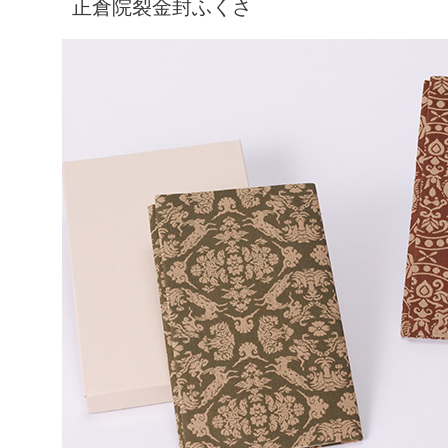
正倉院裂金封ふくさ