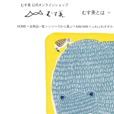
むす美 公式オンラインショップ
むす美とは
About us
会社概要
店舗案内
海外の方（English）
お取引をご希望の方
HOME
全商品一覧
シリーズから選ぶ
kata kata
ふわふわタオル