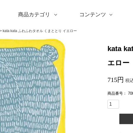
商品カテゴリ
コンテンツ
サイズ一覧
Sサイズ(約45～50cm)
Mサイズ(約68～70cm
Lサイズ(約90～120cm
XLサイズ(約130cm～)
ギフトシーン一覧
内祝い
婚礼・引出物
卒入学・就職祝い
弔事・法事
記念品
海外へのお土産
季節の贈り物
プチギフト
男性向けギフト
女性向けギフト
ギフトラッピング
使用シーン一覧
毎日使うもの
お買い物
旅行
インテリア
ギフトラッピング
とっておきの日
撥水加工
綿(コットン)
ポリエステル
リネン
ウール
レーヨン
正絹(絹100％)
全てのシリーズ
アクアドロップ(撥水)
ミナ ペルホネン
ひめむすび(Adeline Kl
kata kata
鈴木マサル
竹久夢二
伊砂文様
ハレ包み
隅田川(浮世絵)
リバーシブル
着物用
キャンペーン
全商品を見る
サイズから選ぶ
ギフトシーンから選ぶ
使用シーンから選ぶ
素材から選ぶ
シリーズ名から選ぶ
デザインから選ぶ
ふろしきパッチン
ふくさ・念珠入れ
はんかち・手ぬぐい
ふろしき書籍
紙箱・木箱
キャンペーン
読みもの
特集
洗濯・お手入れ
包み方・使い方
ワークショップ案内
kata kata ふわふわタオル くまととり イエロー
kata
エロー
715
税
商品番号
70