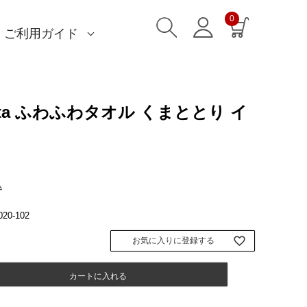
0
ご利用ガイド
)
)
am)
読みもの一覧
一升餅におすすめ
ストール巻き方
洋服カバー
ふろしきパッチン活用
特集一覧
ECOバッグ 100cm
ECOバッグ 70cm
OUTDOOR
マイページ・ログイン
会員登録
送料・お支払い方法
海外発送の方（English）
名入れ・記念品
無料ラッピング
よくあるご質問
お問い合わせ
 kata ふわふわタオル くまととり イ
込
020-102
お気に入りに登録する
カートに入れる