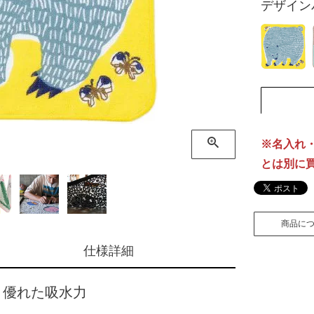
デザイン
※名入れ
とは別に
※ふろし
商品に
仕様詳細
と優れた吸水力