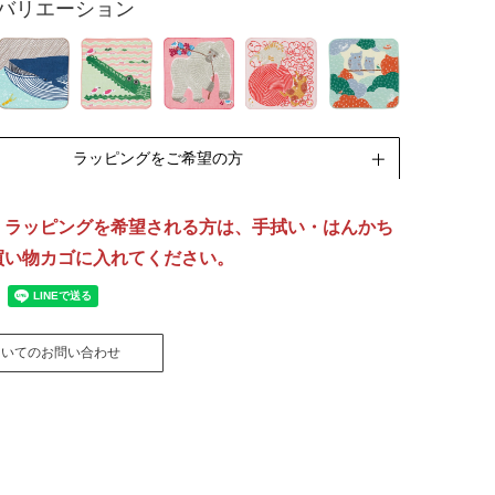
バリエーション
ラッピングをご希望の方
・ラッピングを希望される方は、手拭い・はんかち
リボン包装
のし包装
買い物カゴに入れてください。
[無料]
[無料]
きと一緒に箱入れされる場合は、ふろしきの商品ペ
ついてのお問い合わせ
ージから箱をお選びください。
ラッピングについて詳しくはこちら