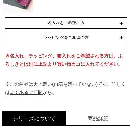
名入れをご希望の方
ラッピングをご希望の方
ペンテックス
刺繍
[納期]10日(休業日除く)
[納期]14日(休業日除く)
※名入れ、ラッピング、箱入れをご希望される方は、ふ
リボン包装
のし包装
箱Mサイズ
ろしきとは別に上記より買い物カゴに入れてください。
[無料]
[無料]
[有料]
名入れについて詳しくはこちら
※この商品は天地縫い(両端を縫っていない)です。詳しく
ラッピングについて詳しくはこちら
は
よくあるご質問
から。
シリーズについて
商品詳細