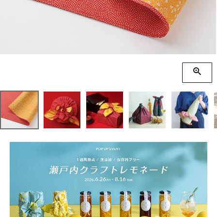
季節の贈り物
竹久夢二
プチギフト
伊砂文様
男性向けギフト
ハレ包み
女性向けギフト
隅田川(浮世絵)
ギフトラッピング
リバーシブル
着物用