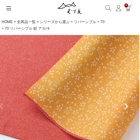
0
HOME
全商品一覧
シリーズから選ぶ
リバーシブル
70
サイズから選ぶ
ギフトシーンから選ぶ
シーンから選ぶ
素材から選ぶ
シリーズ名から選ぶ
名入れ・ラッピング
発送・お問い合わせ
包み方・お手入れ
ブログ・特集
読みもの(ブログ)
特集
むす美とは
ふくさ（念珠）・はんかち・書籍
70 リバーシブル 鮫 アカ/キ
読みもの一覧
特集一覧
サイズ一覧
ギフトシーン一覧
シーン一覧
撥水加工
全てのシリーズ
ふくさ・念珠入れ
名入れ・記念品
送料・お支払い方法
洗濯・お手入れ
読みもの(ブログ)
About us
一升餅におすすめ
ECOバッグ 100cm
Sサイズ(約45～50cm)
内祝い
毎日使うもの
綿(コットン)
アクアドロップ(撥水)
はんかち・手ぬぐい
無料ラッピング
海外発送の方（English）
包み方・使い方
特集
お取引をご希望の方
ストール巻き方
ECOバッグ 70cm
Mサイズ(約68～70cm)
婚礼・引出物
お買い物
ポリエステル
ミナ ペルホネン
ふろしき書籍
紙箱・木箱
よくあるご質問
ワークショップ案内
キャンペーン情報
洋服カバー
OUTDOOR
Lサイズ(約90～120cm)
卒入学・就職祝い
旅行
リネン
ひめむすび(Adeline Klam)
お問い合わせ
ふろしきパッチン活用
XLサイズ(約130cm～)
弔事・法事
インテリア
ウール
kata kata
記念品
ギフトラッピング
レーヨン
鈴木マサル
海外へのお土産
とっておきの日
正絹(絹100％)
こはれ