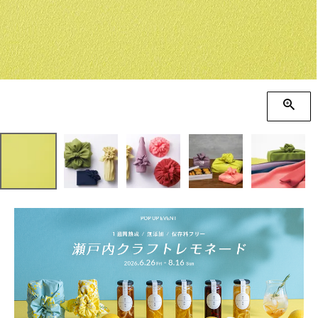
季節の贈り物
竹久夢二
プチギフト
伊砂文様
男性向けギフト
ハレ包み
女性向けギフト
隅田川(浮世絵)
ギフトラッピング
リバーシブル
着物用