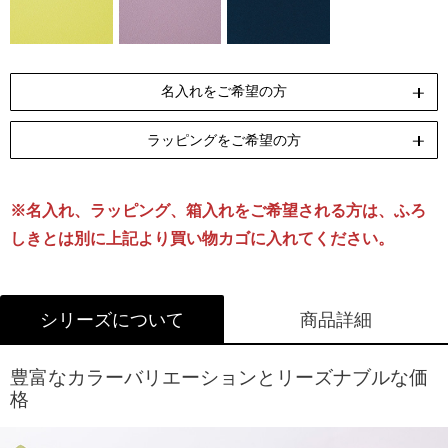
名入れをご希望の方
ラッピングをご希望の方
ペンテックス
刺繍
[納期]10日(休業日除く)
[納期]14日(休業日除く)
※名入れ、ラッピング、箱入れをご希望される方は、ふろ
リボン包装
のし包装
箱Sサイズ
[無料]
[無料]
[有料]
しきとは別に上記より買い物カゴに入れてください。
名入れについて詳しくはこちら
ラッピングについて詳しくはこちら
シリーズについて
商品詳細
豊富なカラーバリエーションとリーズナブルな価
格