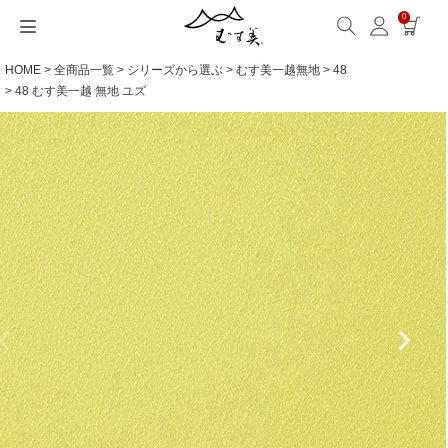
0
HOME
全商品一覧
シリーズから選ぶ
むす美一越無地
48
サイズから選ぶ
ギフトシーンから選ぶ
シーンから選ぶ
素材から選ぶ
シリーズ名から選ぶ
名入れ・ラッピング
発送・お問い合わせ
包み方・お手入れ
ブログ・特集
読みもの(ブログ)
特集
むす美とは
ふくさ（念珠）・はんかち・書籍
48 むす美一越 無地 ユズ
読みもの一覧
特集一覧
サイズ一覧
ギフトシーン一覧
シーン一覧
撥水加工
全てのシリーズ
ふくさ・念珠入れ
名入れ・記念品
送料・お支払い方法
洗濯・お手入れ
読みもの(ブログ)
About us
一升餅におすすめ
ECOバッグ 100cm
Sサイズ(約45～50cm)
内祝い
毎日使うもの
綿(コットン)
アクアドロップ(撥水)
はんかち・手ぬぐい
無料ラッピング
海外発送の方（English）
包み方・使い方
特集
お取引をご希望の方
ストール巻き方
ECOバッグ 70cm
Mサイズ(約68～70cm)
婚礼・引出物
お買い物
ポリエステル
ミナ ペルホネン
ふろしき書籍
紙箱・木箱
よくあるご質問
ワークショップ案内
キャンペーン情報
洋服カバー
OUTDOOR
Lサイズ(約90～120cm)
卒入学・就職祝い
旅行
リネン
ひめむすび(Adeline Klam)
お問い合わせ
ふろしきパッチン活用
XLサイズ(約130cm～)
弔事・法事
インテリア
ウール
kata kata
記念品
ギフトラッピング
レーヨン
鈴木マサル
海外へのお土産
とっておきの日
正絹(絹100％)
こはれ