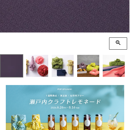
季節の贈り物
竹久夢二
プチギフト
伊砂文様
男性向けギフト
ハレ包み
女性向けギフト
隅田川(浮世絵)
ギフトラッピング
リバーシブル
着物用