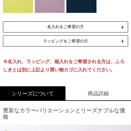
名入れをご希望の方
ラッピングをご希望の方
ペンテックス
刺繍
[納期]10日(休業日除く)
[納期]14日(休業日除く)
※名入れ、ラッピング、箱入れをご希望される方は、ふろ
リボン包装
のし包装
箱Sサイズ
[無料]
[無料]
[有料]
しきとは別に上記より買い物カゴに入れてください。
名入れについて詳しくはこちら
ラッピングについて詳しくはこちら
シリーズについて
商品詳細
豊富なカラーバリエーションとリーズナブルな価
格