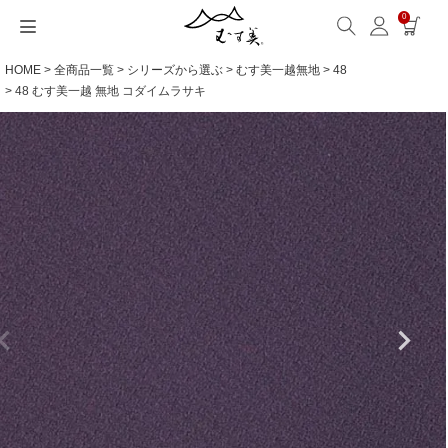
0
HOME
全商品一覧
シリーズから選ぶ
むす美一越無地
48
サイズから選ぶ
ギフトシーンから選ぶ
シーンから選ぶ
素材から選ぶ
シリーズ名から選ぶ
名入れ・ラッピング
発送・お問い合わせ
包み方・お手入れ
ブログ・特集
読みもの(ブログ)
特集
むす美とは
ふくさ（念珠）・はんかち・書籍
48 むす美一越 無地 コダイムラサキ
読みもの一覧
特集一覧
サイズ一覧
ギフトシーン一覧
シーン一覧
撥水加工
全てのシリーズ
ふくさ・念珠入れ
名入れ・記念品
送料・お支払い方法
洗濯・お手入れ
読みもの(ブログ)
About us
一升餅におすすめ
ECOバッグ 100cm
Sサイズ(約45～50cm)
内祝い
毎日使うもの
綿(コットン)
アクアドロップ(撥水)
はんかち・手ぬぐい
無料ラッピング
海外発送の方（English）
包み方・使い方
特集
お取引をご希望の方
ストール巻き方
ECOバッグ 70cm
Mサイズ(約68～70cm)
婚礼・引出物
お買い物
ポリエステル
ミナ ペルホネン
ふろしき書籍
紙箱・木箱
よくあるご質問
ワークショップ案内
キャンペーン情報
洋服カバー
OUTDOOR
Lサイズ(約90～120cm)
卒入学・就職祝い
旅行
リネン
ひめむすび(Adeline Klam)
お問い合わせ
ふろしきパッチン活用
XLサイズ(約130cm～)
弔事・法事
インテリア
ウール
kata kata
記念品
ギフトラッピング
レーヨン
鈴木マサル
海外へのお土産
とっておきの日
正絹(絹100％)
こはれ