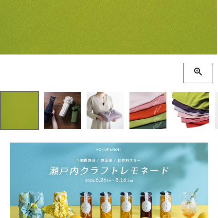
季節の贈り物
竹久夢二
プチギフト
伊砂文様
男性向けギフト
ハレ包み
女性向けギフト
隅田川(浮世絵)
ギフトラッピング
リバーシブル
着物用