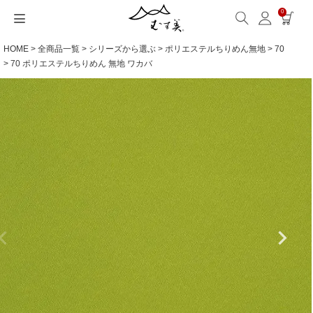
0
HOME
全商品一覧
シリーズから選ぶ
ポリエステルちりめん無地
70
サイズから選ぶ
ギフトシーンから選ぶ
シーンから選ぶ
素材から選ぶ
シリーズ名から選ぶ
名入れ・ラッピング
発送・お問い合わせ
包み方・お手入れ
ブログ・特集
読みもの(ブログ)
特集
むす美とは
ふくさ（念珠）・はんかち・書籍
70 ポリエステルちりめん 無地 ワカバ
読みもの一覧
特集一覧
サイズ一覧
ギフトシーン一覧
シーン一覧
撥水加工
全てのシリーズ
ふくさ・念珠入れ
名入れ・記念品
送料・お支払い方法
洗濯・お手入れ
読みもの(ブログ)
About us
一升餅におすすめ
ECOバッグ 100cm
Sサイズ(約45～50cm)
内祝い
毎日使うもの
綿(コットン)
アクアドロップ(撥水)
はんかち・手ぬぐい
無料ラッピング
海外発送の方（English）
包み方・使い方
特集
お取引をご希望の方
ストール巻き方
ECOバッグ 70cm
Mサイズ(約68～70cm)
婚礼・引出物
お買い物
ポリエステル
ミナ ペルホネン
ふろしき書籍
紙箱・木箱
よくあるご質問
ワークショップ案内
キャンペーン情報
洋服カバー
OUTDOOR
Lサイズ(約90～120cm)
卒入学・就職祝い
旅行
リネン
ひめむすび(Adeline Klam)
お問い合わせ
ふろしきパッチン活用
XLサイズ(約130cm～)
弔事・法事
インテリア
ウール
kata kata
記念品
ギフトラッピング
レーヨン
鈴木マサル
海外へのお土産
とっておきの日
正絹(絹100％)
こはれ