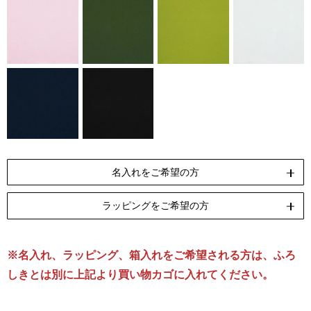
名入れをご希望の方
ラッピングをご希望の方
ペンテックス
刺繍
[納期]10日(休業日除く)
[納期]14日(休業日除く)
※名入れ、ラッピング、箱入れをご希望される方は、ふろ
リボン包装
のし包装
箱Mサイズ
[無料]
[無料]
[有料]
しきとは別に上記より買い物カゴに入れてください。
名入れについて詳しくはこちら