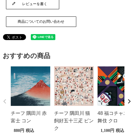
レビューを書く
商品についてのお問い合わせ
おすすめの商品
チーフ 隅田川 赤
チーフ 隅田川 猫
48 福コチャエ 歌
富士 コン
飼好五十三疋 ピン
舞伎 クロ
ク
880
税込
1,100
税込