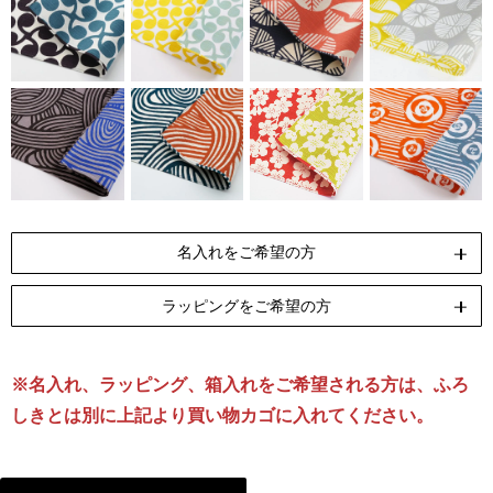
名入れをご希望の方
ラッピングをご希望の方
ペンテックス
刺繍
[納期]10日(休業日除く)
[納期]14日(休業日除く)
※名入れ、ラッピング、箱入れをご希望される方は、ふろ
リボン包装
のし包装
箱Sサイズ
[無料]
[無料]
[有料]
しきとは別に上記より買い物カゴに入れてください。
名入れについて詳しくはこちら
ラッピングについて詳しくはこちら