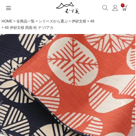
0
HOME
全商品一覧
シリーズから選ぶ
伊砂文様
48
サイズから選ぶ
ギフトシーンから選ぶ
シーンから選ぶ
素材から選ぶ
シリーズ名から選ぶ
名入れ・ラッピング
発送・お問い合わせ
包み方・お手入れ
ブログ・特集
読みもの(ブログ)
特集
むす美とは
ふくさ（念珠）・はんかち・書籍
48 伊砂文様 両面 松 テツ/アカ
読みもの一覧
特集一覧
サイズ一覧
ギフトシーン一覧
シーン一覧
撥水加工
全てのシリーズ
ふくさ・念珠入れ
名入れ・記念品
送料・お支払い方法
洗濯・お手入れ
読みもの(ブログ)
About us
一升餅におすすめ
ECOバッグ 100cm
Sサイズ(約45～50cm)
内祝い
毎日使うもの
綿(コットン)
アクアドロップ(撥水)
はんかち・手ぬぐい
無料ラッピング
海外発送の方（English）
包み方・使い方
特集
お取引をご希望の方
ストール巻き方
ECOバッグ 70cm
Mサイズ(約68～70cm)
婚礼・引出物
お買い物
ポリエステル
ミナ ペルホネン
ふろしき書籍
紙箱・木箱
よくあるご質問
ワークショップ案内
キャンペーン情報
洋服カバー
OUTDOOR
Lサイズ(約90～120cm)
卒入学・就職祝い
旅行
リネン
ひめむすび(Adeline Klam)
お問い合わせ
ふろしきパッチン活用
XLサイズ(約130cm～)
弔事・法事
インテリア
ウール
kata kata
記念品
ギフトラッピング
レーヨン
鈴木マサル
海外へのお土産
とっておきの日
正絹(絹100％)
こはれ