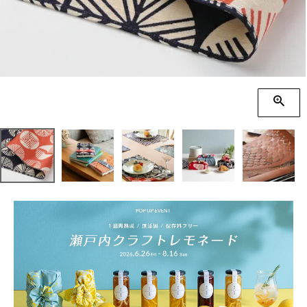
季節の贈り物
竹久夢二
プチギフト
伊砂文様
男性向けギフト
ハレ包み
女性向けギフト
隅田川(浮世絵)
ギフトラッピング
リバーシブル
着物用