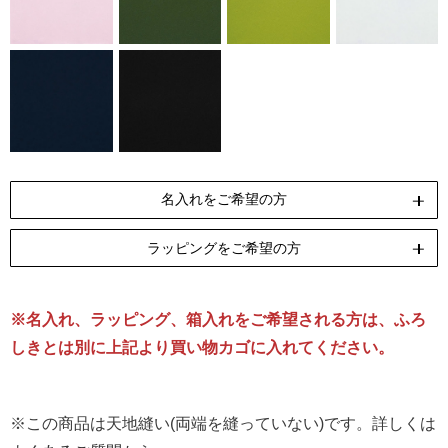
名入れをご希望の方
ラッピングをご希望の方
ペンテックス
刺繍
[納期]10日(休業日除く)
[納期]14日(休業日除く)
※名入れ、ラッピング、箱入れをご希望される方は、ふろ
リボン包装
のし包装
箱Mサイズ
[無料]
[無料]
[有料]
しきとは別に上記より買い物カゴに入れてください。
名入れについて詳しくはこちら
ラッピングについて詳しくはこちら
※この商品は天地縫い(両端を縫っていない)です。詳しくは