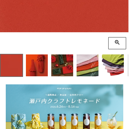
季節の贈り物
竹久夢二
プチギフト
伊砂文様
男性向けギフト
ハレ包み
女性向けギフト
隅田川(浮世絵)
ギフトラッピング
リバーシブル
着物用