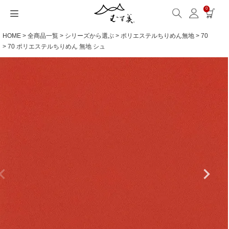
0
HOME
全商品一覧
シリーズから選ぶ
ポリエステルちりめん無地
70
サイズから選ぶ
ギフトシーンから選ぶ
シーンから選ぶ
素材から選ぶ
シリーズ名から選ぶ
名入れ・ラッピング
発送・お問い合わせ
包み方・お手入れ
ブログ・特集
読みもの(ブログ)
特集
むす美とは
ふくさ（念珠）・はんかち・書籍
70 ポリエステルちりめん 無地 シュ
読みもの一覧
特集一覧
サイズ一覧
ギフトシーン一覧
シーン一覧
撥水加工
全てのシリーズ
ふくさ・念珠入れ
名入れ・記念品
送料・お支払い方法
洗濯・お手入れ
読みもの(ブログ)
About us
一升餅におすすめ
ECOバッグ 100cm
Sサイズ(約45～50cm)
内祝い
毎日使うもの
綿(コットン)
アクアドロップ(撥水)
はんかち・手ぬぐい
無料ラッピング
海外発送の方（English）
包み方・使い方
特集
お取引をご希望の方
ストール巻き方
ECOバッグ 70cm
Mサイズ(約68～70cm)
婚礼・引出物
お買い物
ポリエステル
ミナ ペルホネン
ふろしき書籍
紙箱・木箱
よくあるご質問
ワークショップ案内
キャンペーン情報
洋服カバー
OUTDOOR
Lサイズ(約90～120cm)
卒入学・就職祝い
旅行
リネン
ひめむすび(Adeline Klam)
お問い合わせ
ふろしきパッチン活用
XLサイズ(約130cm～)
弔事・法事
インテリア
ウール
kata kata
記念品
ギフトラッピング
レーヨン
鈴木マサル
海外へのお土産
とっておきの日
正絹(絹100％)
こはれ