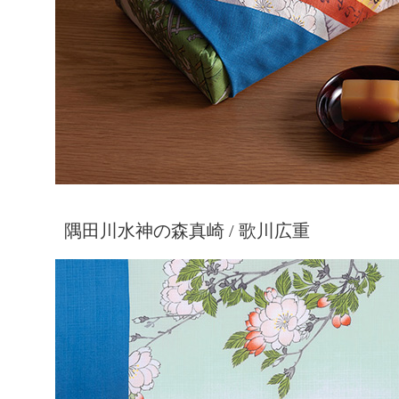
隅田川水神の森真崎 / 歌川広重