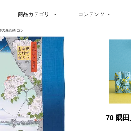
商品カテゴリ
コンテンツ
サイズ一覧
Sサイズ(約45～50cm)
Mサイズ(約68～70cm
Lサイズ(約90～120cm
XLサイズ(約130cm～)
ギフトシーン一覧
内祝い
婚礼・引出物
卒入学・就職祝い
弔事・法事
記念品
海外へのお土産
季節の贈り物
プチギフト
男性向けギフト
女性向けギフト
ギフトラッピング
使用シーン一覧
毎日使うもの
お買い物
旅行
インテリア
ギフトラッピング
とっておきの日
撥水加工
綿(コットン)
ポリエステル
リネン
ウール
レーヨン
正絹(絹100％)
全てのシリーズ
アクアドロップ(撥水)
ミナ ペルホネン
ひめむすび(Adeline Kl
kata kata
鈴木マサル
竹久夢二
伊砂文様
ハレ包み
隅田川(浮世絵)
リバーシブル
着物用
キャンペーン
全商品を見る
サイズから選ぶ
ギフトシーンから選ぶ
使用シーンから選ぶ
素材から選ぶ
シリーズ名から選ぶ
デザインから選ぶ
ふろしきパッチン
ふくさ・念珠入れ
はんかち・手ぬぐい
ふろしき書籍
紙箱・木箱
キャンペーン
読みもの
特集
洗濯・お手入れ
包み方・使い方
ワークショップ案内
水神の森真崎 コン
70 隅