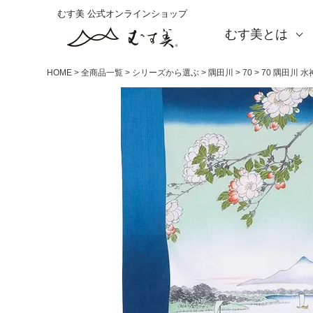
むす美 公式オンラインショップ
むす美とは
About us
会社概要
店舗案内
海外の方（English）
お取引をご希望の方
HOME
全商品一覧
シリーズから選ぶ
隅田川
70
70 隅田川 