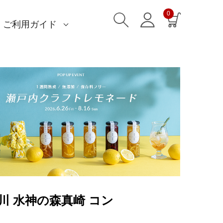
0
ご利用ガイド
)
)
am)
読みもの一覧
一升餅におすすめ
ストール巻き方
洋服カバー
ふろしきパッチン活用
特集一覧
ECOバッグ 100cm
ECOバッグ 70cm
OUTDOOR
マイページ・ログイン
会員登録
送料・お支払い方法
海外発送の方（English）
名入れ・記念品
無料ラッピング
よくあるご質問
お問い合わせ
田川 水神の森真崎 コン