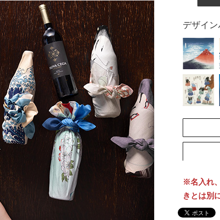
デザイン
[納
※名入れ
きとは別