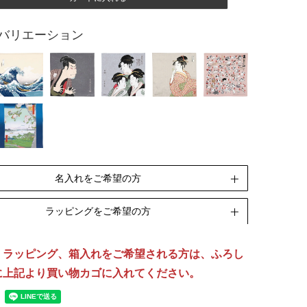
バリエーション
名入れをご希望の方
ラッピングをご希望の方
ペンテックス
刺繍
期]10日(休業日除く)
[納期]14日(休業日除く)
、ラッピング、箱入れをご希望される方は、ふろし
リボン包装
のし包装
箱Mサイズ
に上記より買い物カゴに入れてください。
[無料]
[無料]
[有料]
名入れについて詳しくはこちら