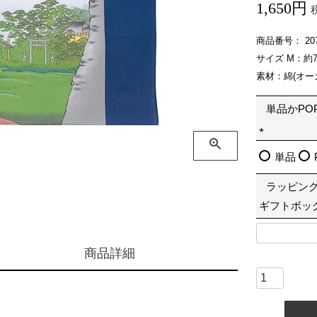
1,650
商品番号
20
サイズ M：約7
素材：綿(オー
単品かPO
(
単品
必
ラッピン
須
ギフトボッ
)
商品詳細