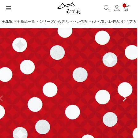
0
HOME
全商品一覧
シリーズから選ぶ
ハレ包み
70
70 ハレ包み 七宝 アカ
サイズから選ぶ
ギフトシーンから選ぶ
シーンから選ぶ
素材から選ぶ
シリーズ名から選ぶ
名入れ・ラッピング
発送・お問い合わせ
包み方・お手入れ
ブログ・特集
読みもの(ブログ)
特集
むす美とは
ふくさ（念珠）・はんかち・書籍
読みもの一覧
特集一覧
サイズ一覧
ギフトシーン一覧
シーン一覧
撥水加工
全てのシリーズ
ふくさ・念珠入れ
名入れ・記念品
送料・お支払い方法
洗濯・お手入れ
読みもの(ブログ)
About us
一升餅におすすめ
ECOバッグ 100cm
Sサイズ(約45～50cm)
内祝い
毎日使うもの
綿(コットン)
アクアドロップ(撥水)
はんかち・手ぬぐい
無料ラッピング
海外発送の方（English）
包み方・使い方
特集
お取引をご希望の方
ストール巻き方
ECOバッグ 70cm
Mサイズ(約68～70cm)
婚礼・引出物
お買い物
ポリエステル
ミナ ペルホネン
ふろしき書籍
紙箱・木箱
よくあるご質問
ワークショップ案内
キャンペーン情報
洋服カバー
OUTDOOR
Lサイズ(約90～120cm)
卒入学・就職祝い
旅行
リネン
ひめむすび(Adeline Klam)
お問い合わせ
ふろしきパッチン活用
XLサイズ(約130cm～)
弔事・法事
インテリア
ウール
kata kata
記念品
ギフトラッピング
レーヨン
鈴木マサル
海外へのお土産
とっておきの日
正絹(絹100％)
こはれ