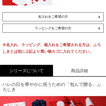
名入れをご希望の方
ラッピングをご希望の方
ペンテックス
刺繍
[納期]10日(休業日除く)
[納期]14日(休業日除く)
※名入れ、ラッピング、箱入れをご希望される方は、ふろ
リボン包装
のし包装
箱Mサイズ
[無料]
[無料]
[有料]
しきとは別に上記より買い物カゴに入れてください。
名入れについて詳しくはこちら
ラッピングについて詳しくはこちら
シリーズについて
商品詳細
ハレの日を華やかに祝うための「包んで贈る」ふ
ろしき