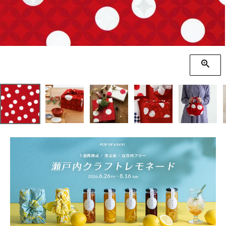
季節の贈り物
竹久夢二
プチギフト
伊砂文様
男性向けギフト
ハレ包み
女性向けギフト
隅田川(浮世絵)
ギフトラッピング
リバーシブル
着物用