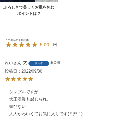
ふろしきで美しくお重を包む
ポイントは？
5.00
1
れい
2
非公開
購入者
投稿日
2022/09/30
シンプルですが

大正浪漫も感じられ、

媚びない

大人かわいくてお気に入りです( *´艸｀)