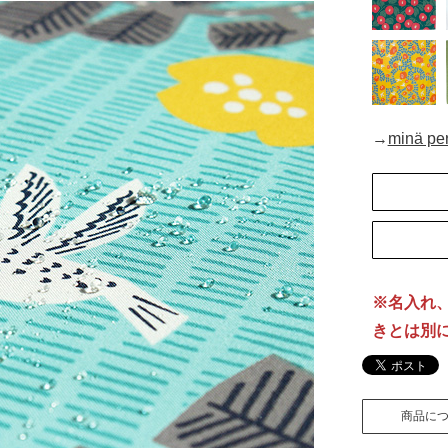
→
minä 
※名入れ
きとは別
※アクア
商品に
ません。