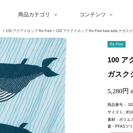
商品カテゴリ
コンテンツ
サイズ一覧
Sサイズ(約45～50cm)
Mサイズ(約68～70cm
Lサイズ(約90～120cm
XLサイズ(約130cm～)
ギフトシーン一覧
内祝い
婚礼・引出物
卒入学・就職祝い
弔事・法事
記念品
海外へのお土産
季節の贈り物
プチギフト
男性向けギフト
女性向けギフト
ギフトラッピング
使用シーン一覧
毎日使うもの
お買い物
旅行
インテリア
ギフトラッピング
とっておきの日
撥水加工
綿(コットン)
ポリエステル
リネン
ウール
レーヨン
正絹(絹100％)
全てのシリーズ
アクアドロップ(撥水)
ミナ ペルホネン
ひめむすび(Adeline Kl
kata kata
鈴木マサル
竹久夢二
伊砂文様
ハレ包み
隅田川(浮世絵)
リバーシブル
着物用
キャンペーン
全商品を見る
サイズから選ぶ
ギフトシーンから選ぶ
使用シーンから選ぶ
素材から選ぶ
シリーズ名から選ぶ
デザインから選ぶ
ふろしきパッチン
ふくさ・念珠入れ
はんかち・手ぬぐい
ふろしき書籍
紙箱・木箱
キャンペーン
読みもの
特集
洗濯・お手入れ
包み方・使い方
ワークショップ案内
）
100 アクアドロップ Re-Free
100 アクアドロップ Re-Free kata kata ナ
Re-Free
100 ア
ガスクジ
5,280
商品番号
10
サイズ L：約10
素材：ポリエス
素・PFASフリ