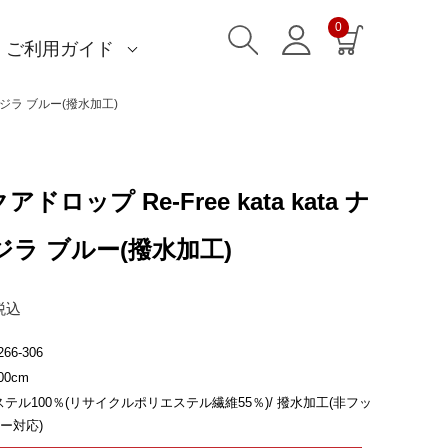
0
ご利用ガイド
)
)
am)
読みもの一覧
一升餅におすすめ
ストール巻き方
洋服カバー
ふろしきパッチン活用
特集一覧
ECOバッグ 100cm
ECOバッグ 70cm
OUTDOOR
マイページ・ログイン
会員登録
送料・お支払い方法
海外発送の方（English）
名入れ・記念品
無料ラッピング
よくあるご質問
お問い合わせ
ガスクジラ ブルー(撥水加工)
クアドロップ Re-Free kata kata ナ
ラ ブルー(撥水加工)
税込
266-306
0cm
テル100％(リサイクルポリエステル繊維55％)/ 撥水加工(非フッ
ー対応)