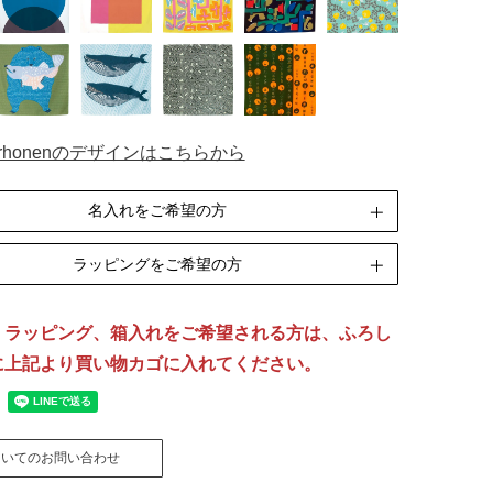
perhonenのデザインはこちらから
名入れをご希望の方
ラッピングをご希望の方
刺繍
[納期]14日(休業日除く)
、ラッピング、箱入れをご希望される方は、ふろし
リボン包装
のし包装
箱Mサイズ
に上記より買い物カゴに入れてください。
[無料]
[無料]
[有料]
名入れについて詳しくはこちら
ドロップシリーズはペンテックスでの名入れができ
ラッピングについて詳しくはこちら
ついてのお問い合わせ