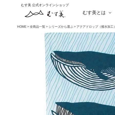
むす美 公式オンラインショップ
むす美とは
About us
会社概要
店舗案内
海外の方（English）
お取引をご希望の方
HOME
全商品一覧
シリーズから選ぶ
アクアドロップ（撥水加工