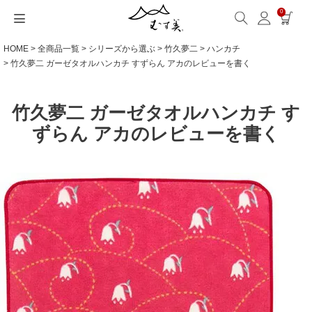
0
HOME
全商品一覧
シリーズから選ぶ
竹久夢二
ハンカチ
サイズから選ぶ
ギフトシーンから選ぶ
シーンから選ぶ
素材から選ぶ
シリーズ名から選ぶ
名入れ・ラッピング
発送・お問い合わせ
包み方・お手入れ
ブログ・特集
読みもの(ブログ)
特集
むす美とは
ふくさ（念珠）・はんかち・書籍
竹久夢二 ガーゼタオルハンカチ すずらん アカのレビューを書く
読みもの一覧
特集一覧
サイズ一覧
ギフトシーン一覧
シーン一覧
撥水加工
全てのシリーズ
ふくさ・念珠入れ
名入れ・記念品
送料・お支払い方法
洗濯・お手入れ
読みもの(ブログ)
About us
竹久夢二 ガーゼタオルハンカチ す
一升餅におすすめ
ECOバッグ 100cm
Sサイズ(約45～50cm)
内祝い
毎日使うもの
綿(コットン)
アクアドロップ(撥水)
はんかち・手ぬぐい
無料ラッピング
海外発送の方（English）
包み方・使い方
特集
お取引をご希望の方
ずらん アカのレビューを書く
ストール巻き方
ECOバッグ 70cm
Mサイズ(約68～70cm)
婚礼・引出物
お買い物
ポリエステル
ミナ ペルホネン
ふろしき書籍
紙箱・木箱
よくあるご質問
ワークショップ案内
キャンペーン情報
洋服カバー
OUTDOOR
Lサイズ(約90～120cm)
卒入学・就職祝い
旅行
リネン
ひめむすび(Adeline Klam)
お問い合わせ
ふろしきパッチン活用
XLサイズ(約130cm～)
弔事・法事
インテリア
ウール
kata kata
記念品
ギフトラッピング
レーヨン
鈴木マサル
海外へのお土産
とっておきの日
正絹(絹100％)
こはれ