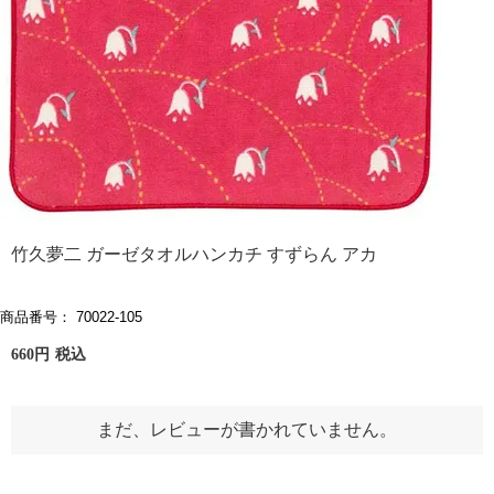
季節の贈り物
竹久夢二
プチギフト
伊砂文様
男性向けギフト
ハレ包み
女性向けギフト
隅田川(浮世絵)
ギフトラッピング
リバーシブル
竹久夢二 ガーゼタオルハンカチ すずらん アカ
着物用
商品番号
70022-105
660
税込
まだ、レビューが書かれていません。