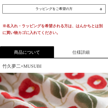
ラッピングをご希望の方
※名入れ・ラッピングを希望される方は、はんかちとは別
リボン包装
のし包装
[無料]
[無料]
に買い物カゴに入れてください。
※ふろしきと一緒に箱入れされる場合は、ふろしきの商品
商品について
仕様詳細
ページから箱をお選びください。
ラッピングについて詳しくはこちら
竹久夢二×MUSUBI