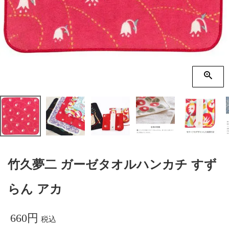
季節の贈り物
竹久夢二
プチギフト
伊砂文様
男性向けギフト
ハレ包み
女性向けギフト
隅田川(浮世絵)
ギフトラッピング
リバーシブル
着物用
竹久夢二 ガーゼタオルハンカチ すず
らん アカ
660
税込