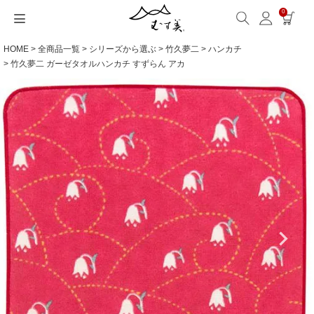
0
HOME
全商品一覧
シリーズから選ぶ
竹久夢二
ハンカチ
サイズから選ぶ
ギフトシーンから選ぶ
シーンから選ぶ
素材から選ぶ
シリーズ名から選ぶ
名入れ・ラッピング
発送・お問い合わせ
包み方・お手入れ
ブログ・特集
読みもの(ブログ)
特集
むす美とは
ふくさ（念珠）・はんかち・書籍
竹久夢二 ガーゼタオルハンカチ すずらん アカ
読みもの一覧
特集一覧
サイズ一覧
ギフトシーン一覧
シーン一覧
撥水加工
全てのシリーズ
ふくさ・念珠入れ
名入れ・記念品
送料・お支払い方法
洗濯・お手入れ
読みもの(ブログ)
About us
一升餅におすすめ
ECOバッグ 100cm
Sサイズ(約45～50cm)
内祝い
毎日使うもの
綿(コットン)
アクアドロップ(撥水)
はんかち・手ぬぐい
無料ラッピング
海外発送の方（English）
包み方・使い方
特集
お取引をご希望の方
ストール巻き方
ECOバッグ 70cm
Mサイズ(約68～70cm)
婚礼・引出物
お買い物
ポリエステル
ミナ ペルホネン
ふろしき書籍
紙箱・木箱
よくあるご質問
ワークショップ案内
キャンペーン情報
洋服カバー
OUTDOOR
Lサイズ(約90～120cm)
卒入学・就職祝い
旅行
リネン
ひめむすび(Adeline Klam)
お問い合わせ
ふろしきパッチン活用
XLサイズ(約130cm～)
弔事・法事
インテリア
ウール
kata kata
記念品
ギフトラッピング
レーヨン
鈴木マサル
海外へのお土産
とっておきの日
正絹(絹100％)
こはれ