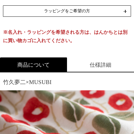
ラッピングをご希望の方
※名入れ・ラッピングを希望される方は、はんかちとは別
リボン包装
のし包装
[無料]
[無料]
に買い物カゴに入れてください。
※ふろしきと一緒に箱入れされる場合は、ふろしきの商品
商品について
仕様詳細
ページから箱をお選びください。
ラッピングについて詳しくはこちら
竹久夢二×MUSUBI