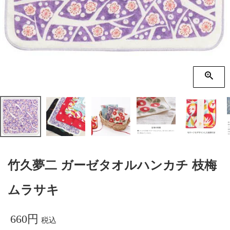
季節の贈り物
竹久夢二
プチギフト
伊砂文様
男性向けギフト
ハレ包み
女性向けギフト
隅田川(浮世絵)
ギフトラッピング
リバーシブル
着物用
竹久夢二 ガーゼタオルハンカチ 枝梅
ムラサキ
660
税込