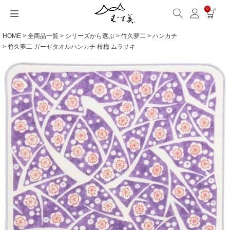
0
HOME
全商品一覧
シリーズから選ぶ
竹久夢二
ハンカチ
サイズから選ぶ
ギフトシーンから選ぶ
シーンから選ぶ
素材から選ぶ
シリーズ名から選ぶ
名入れ・ラッピング
発送・お問い合わせ
包み方・お手入れ
ブログ・特集
読みもの(ブログ)
特集
むす美とは
ふくさ（念珠）・はんかち・書籍
竹久夢二 ガーゼタオルハンカチ 枝梅 ムラサキ
読みもの一覧
特集一覧
サイズ一覧
ギフトシーン一覧
シーン一覧
撥水加工
全てのシリーズ
ふくさ・念珠入れ
名入れ・記念品
送料・お支払い方法
洗濯・お手入れ
読みもの(ブログ)
About us
一升餅におすすめ
ECOバッグ 100cm
Sサイズ(約45～50cm)
内祝い
毎日使うもの
綿(コットン)
アクアドロップ(撥水)
はんかち・手ぬぐい
無料ラッピング
海外発送の方（English）
包み方・使い方
特集
お取引をご希望の方
ストール巻き方
ECOバッグ 70cm
Mサイズ(約68～70cm)
婚礼・引出物
お買い物
ポリエステル
ミナ ペルホネン
ふろしき書籍
紙箱・木箱
よくあるご質問
ワークショップ案内
キャンペーン情報
洋服カバー
OUTDOOR
Lサイズ(約90～120cm)
卒入学・就職祝い
旅行
リネン
ひめむすび(Adeline Klam)
お問い合わせ
ふろしきパッチン活用
XLサイズ(約130cm～)
弔事・法事
インテリア
ウール
kata kata
記念品
ギフトラッピング
レーヨン
鈴木マサル
海外へのお土産
とっておきの日
正絹(絹100％)
こはれ