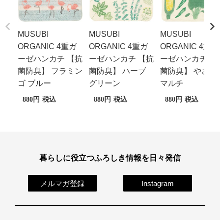
MUSUBI
MUSUBI
MUSUBI
ORGANIC 4重ガ
ORGANIC 4重ガ
ORGANIC 4重ガ
ーゼハンカチ 【抗
ーゼハンカチ 【抗
ーゼハンカチ 【
菌防臭】 フラミン
菌防臭】 ハーブ
菌防臭】 やさい
ゴ ブルー
グリーン
マルチ
880
税込
880
税込
880
税込
暮らしに役立つふろしき情報を日々発信
メルマガ登録
Instagram