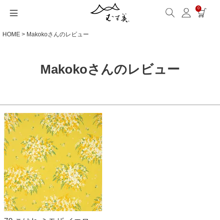
0
HOME
Makokoさんのレビュー
サイズから選ぶ
ギフトシーンから選ぶ
シーンから選ぶ
素材から選ぶ
シリーズ名から選ぶ
名入れ・ラッピング
発送・お問い合わせ
包み方・お手入れ
ブログ・特集
読みもの(ブログ)
特集
むす美とは
ふくさ（念珠）・はんかち・書籍
読みもの一覧
特集一覧
サイズ一覧
ギフトシーン一覧
シーン一覧
撥水加工
全てのシリーズ
ふくさ・念珠入れ
名入れ・記念品
送料・お支払い方法
洗濯・お手入れ
読みもの(ブログ)
About us
Makokoさんのレビュー
一升餅におすすめ
ECOバッグ 100cm
Sサイズ(約45～50cm)
内祝い
毎日使うもの
綿(コットン)
アクアドロップ(撥水)
はんかち・手ぬぐい
無料ラッピング
海外発送の方（English）
包み方・使い方
特集
お取引をご希望の方
ストール巻き方
ECOバッグ 70cm
Mサイズ(約68～70cm)
婚礼・引出物
お買い物
ポリエステル
ミナ ペルホネン
ふろしき書籍
紙箱・木箱
よくあるご質問
ワークショップ案内
キャンペーン情報
洋服カバー
OUTDOOR
Lサイズ(約90～120cm)
卒入学・就職祝い
旅行
リネン
ひめむすび(Adeline Klam)
お問い合わせ
ふろしきパッチン活用
XLサイズ(約130cm～)
弔事・法事
インテリア
ウール
kata kata
記念品
ギフトラッピング
レーヨン
鈴木マサル
海外へのお土産
とっておきの日
正絹(絹100％)
こはれ