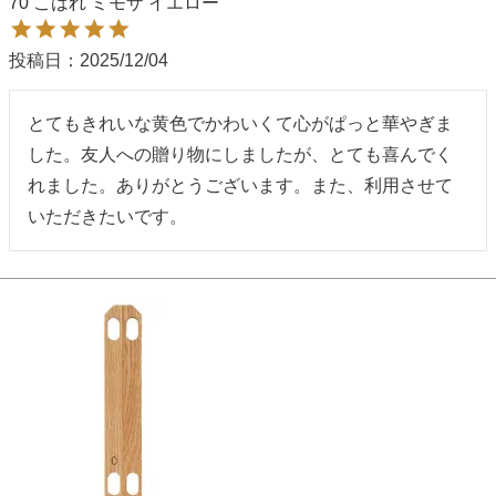
70 こはれ ミモザ イエロー
季節の贈り物
竹久夢二
投稿日
2025/12/04
プチギフト
伊砂文様
とてもきれいな黄色でかわいくて心がぱっと華やぎま
男性向けギフト
ハレ包み
した。友人への贈り物にしましたが、とても喜んでく
れました。ありがとうございます。また、利用させて
女性向けギフト
隅田川(浮世絵)
いただきたいです。
ギフトラッピング
リバーシブル
着物用