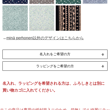
→
minä perhonen以外のデザインはこちらから
名入れをご希望の方
※アクアドロップはペンテックスでの名入れができませ
ラッピングをご希望の方
ん。
名入れ、ラッピングを希望される方は、ふろしきとは別に
リボン包装
のし包装
刺繍
[無料]
[無料]
買い物カゴに入れてください。
[納期]14日(休業日除く)
ラッピングについて詳しくはこちら
※この商品は専用の紙封筒入りのため、箱無しでも綺麗にラッ