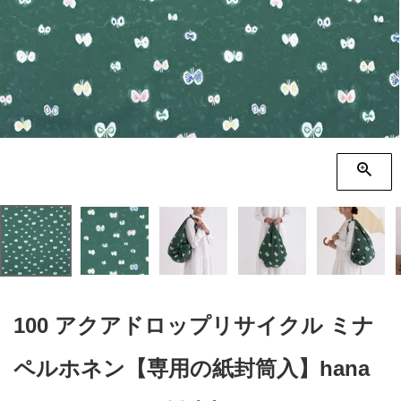
季節の贈り物
竹久夢二
プチギフト
伊砂文様
男性向けギフト
ハレ包み
女性向けギフト
隅田川(浮世絵)
ギフトラッピング
リバーシブル
着物用
100 アクアドロップリサイクル ミナ
ペルホネン【専用の紙封筒入】hana