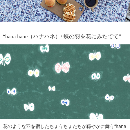
“hana hane（ハナハネ）/ 蝶の羽を花にみたてて”
花のような羽を宿したちょうちょたちが穏やかに舞う“hana