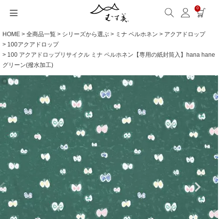
0
HOME
全商品一覧
シリーズから選ぶ
ミナ ペルホネン
アクアドロップ
サイズから選ぶ
ギフトシーンから選ぶ
シーンから選ぶ
素材から選ぶ
シリーズ名から選ぶ
名入れ・ラッピング
発送・お問い合わせ
包み方・お手入れ
ブログ・特集
読みもの(ブログ)
特集
むす美とは
ふくさ（念珠）・はんかち・書籍
100アクアドロップ
100 アクアドロップリサイクル ミナ ペルホネン【専用の紙封筒入】hana hane
読みもの一覧
特集一覧
サイズ一覧
ギフトシーン一覧
シーン一覧
撥水加工
全てのシリーズ
ふくさ・念珠入れ
名入れ・記念品
送料・お支払い方法
洗濯・お手入れ
読みもの(ブログ)
About us
グリーン(撥水加工)
一升餅におすすめ
ECOバッグ 100cm
Sサイズ(約45～50cm)
内祝い
毎日使うもの
綿(コットン)
アクアドロップ(撥水)
はんかち・手ぬぐい
無料ラッピング
海外発送の方（English）
包み方・使い方
特集
お取引をご希望の方
ストール巻き方
ECOバッグ 70cm
Mサイズ(約68～70cm)
婚礼・引出物
お買い物
ポリエステル
ミナ ペルホネン
ふろしき書籍
紙箱・木箱
よくあるご質問
ワークショップ案内
キャンペーン情報
洋服カバー
OUTDOOR
Lサイズ(約90～120cm)
卒入学・就職祝い
旅行
リネン
ひめむすび(Adeline Klam)
お問い合わせ
ふろしきパッチン活用
XLサイズ(約130cm～)
弔事・法事
インテリア
ウール
kata kata
記念品
ギフトラッピング
レーヨン
鈴木マサル
海外へのお土産
とっておきの日
正絹(絹100％)
こはれ