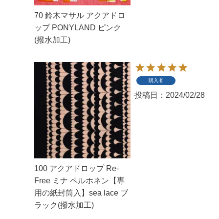
70 鈴木マサル アクアドロ
ップ PONYLAND ピンク
(撥水加工)
購入者
投稿日
2024/02/28
100 アクアドロップ Re-
Free ミナ ペルホネン【専
用の紙封筒入】sea lace ブ
ラック(撥水加工)