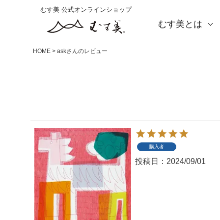
むす美 公式オンラインショップ
むす美とは
About us
会社概要
店舗案内
海外の方（English）
お取引をご希望の方
HOME
askさんのレビュー
購入者
投稿日
2024/09/01