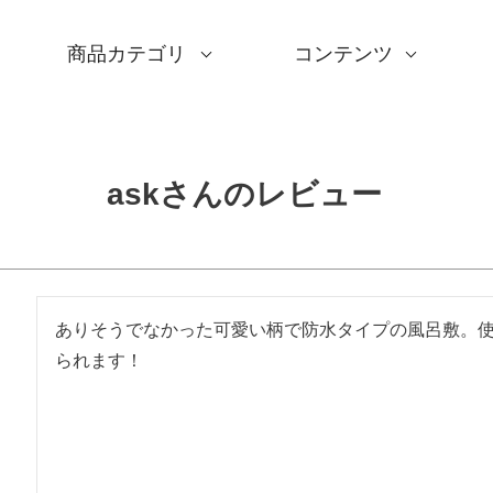
商品カテゴリ
コンテンツ
サイズ一覧
Sサイズ(約45～50cm)
Mサイズ(約68～70cm
Lサイズ(約90～120cm
XLサイズ(約130cm～)
ギフトシーン一覧
内祝い
婚礼・引出物
卒入学・就職祝い
弔事・法事
記念品
海外へのお土産
季節の贈り物
プチギフト
男性向けギフト
女性向けギフト
ギフトラッピング
使用シーン一覧
毎日使うもの
お買い物
旅行
インテリア
ギフトラッピング
とっておきの日
撥水加工
綿(コットン)
ポリエステル
リネン
ウール
レーヨン
正絹(絹100％)
全てのシリーズ
アクアドロップ(撥水)
ミナ ペルホネン
ひめむすび(Adeline Kl
kata kata
鈴木マサル
竹久夢二
伊砂文様
ハレ包み
隅田川(浮世絵)
リバーシブル
着物用
キャンペーン
全商品を見る
サイズから選ぶ
ギフトシーンから選ぶ
使用シーンから選ぶ
素材から選ぶ
シリーズ名から選ぶ
デザインから選ぶ
ふろしきパッチン
ふくさ・念珠入れ
はんかち・手ぬぐい
ふろしき書籍
紙箱・木箱
キャンペーン
読みもの
特集
洗濯・お手入れ
包み方・使い方
ワークショップ案内
askさんのレビュー
ありそうでなかった可愛い柄で防水タイプの風呂敷。
られます！