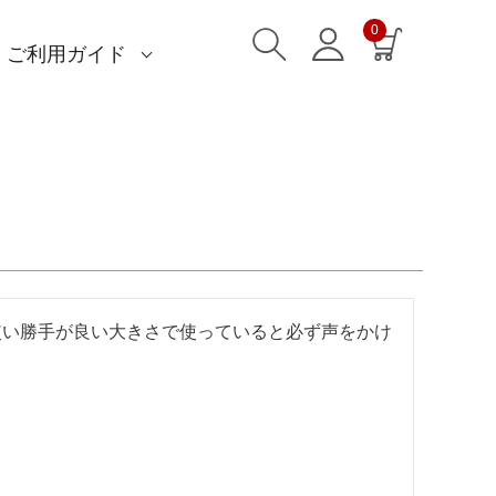
0
ご利用ガイド
)
)
am)
読みもの一覧
一升餅におすすめ
ストール巻き方
洋服カバー
ふろしきパッチン活用
特集一覧
ECOバッグ 100cm
ECOバッグ 70cm
OUTDOOR
マイページ・ログイン
会員登録
送料・お支払い方法
海外発送の方（English）
名入れ・記念品
無料ラッピング
よくあるご質問
お問い合わせ
使い勝手が良い大きさで使っていると必ず声をかけ