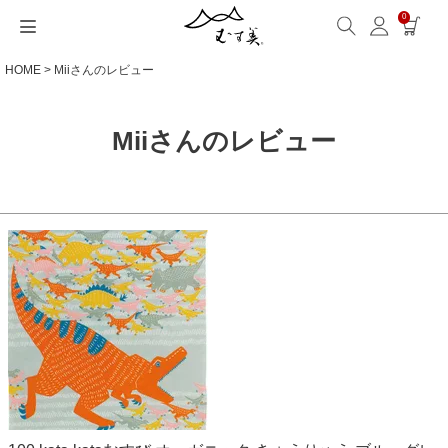
0
HOME
Miiさんのレビュー
サイズから選ぶ
ギフトシーンから選ぶ
シーンから選ぶ
素材から選ぶ
シリーズ名から選ぶ
名入れ・ラッピング
発送・お問い合わせ
包み方・お手入れ
ブログ・特集
読みもの(ブログ)
特集
むす美とは
ふくさ（念珠）・はんかち・書籍
読みもの一覧
特集一覧
サイズ一覧
ギフトシーン一覧
シーン一覧
撥水加工
全てのシリーズ
ふくさ・念珠入れ
名入れ・記念品
送料・お支払い方法
洗濯・お手入れ
読みもの(ブログ)
About us
Miiさんのレビュー
一升餅におすすめ
ECOバッグ 100cm
Sサイズ(約45～50cm)
内祝い
毎日使うもの
綿(コットン)
アクアドロップ(撥水)
はんかち・手ぬぐい
無料ラッピング
海外発送の方（English）
包み方・使い方
特集
お取引をご希望の方
ストール巻き方
ECOバッグ 70cm
Mサイズ(約68～70cm)
婚礼・引出物
お買い物
ポリエステル
ミナ ペルホネン
ふろしき書籍
紙箱・木箱
よくあるご質問
ワークショップ案内
キャンペーン情報
洋服カバー
OUTDOOR
Lサイズ(約90～120cm)
卒入学・就職祝い
旅行
リネン
ひめむすび(Adeline Klam)
お問い合わせ
ふろしきパッチン活用
XLサイズ(約130cm～)
弔事・法事
インテリア
ウール
kata kata
記念品
ギフトラッピング
レーヨン
鈴木マサル
海外へのお土産
とっておきの日
正絹(絹100％)
こはれ