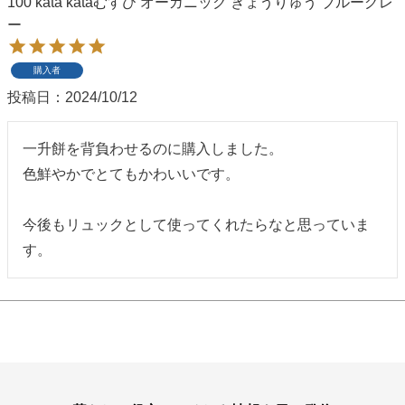
100 kata kataむすび オーガニック きょうりゅう ブルーグレ
ー
季節の贈り物
竹久夢二
プチギフト
伊砂文様
購入者
投稿日
2024/10/12
男性向けギフト
ハレ包み
一升餅を背負わせるのに購入しました。

女性向けギフト
隅田川(浮世絵)
色鮮やかでとてもかわいいです。

ギフトラッピング
リバーシブル
今後もリュックとして使ってくれたらなと思っていま
す。
着物用