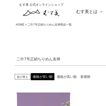
XL (約130cm～)
むす美 公式オンラインショップ
むす美とは
カラー
紫
青・緑
赤・ピンク
黄・茶
黒・グ
About us
会社概要
店舗案内
海外の方（English）
お取引をご希望の方
HOME
二巾7号正絹ちりめん友禅商品一覧
二巾7号正絹ちりめん友禅
価格が安い順
価格が高い順
新着順
並び替え