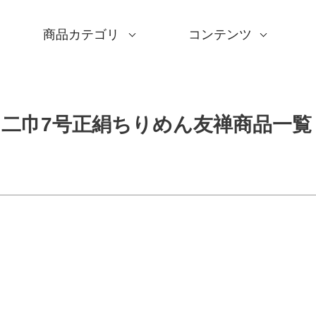
幸運・招福
縁結び・良
商品カテゴリ
コンテンツ
無病息災・厄除け
長寿
レー・白
サイズ一覧
Sサイズ(約45～50cm)
Mサイズ(約68～70cm
Lサイズ(約90～120cm
XLサイズ(約130cm～)
ギフトシーン一覧
内祝い
婚礼・引出物
卒入学・就職祝い
弔事・法事
記念品
海外へのお土産
季節の贈り物
プチギフト
男性向けギフト
女性向けギフト
ギフトラッピング
使用シーン一覧
毎日使うもの
お買い物
旅行
インテリア
ギフトラッピング
とっておきの日
撥水加工
綿(コットン)
ポリエステル
リネン
ウール
レーヨン
正絹(絹100％)
全てのシリーズ
アクアドロップ(撥水)
ミナ ペルホネン
ひめむすび(Adeline Kl
kata kata
鈴木マサル
竹久夢二
伊砂文様
ハレ包み
隅田川(浮世絵)
リバーシブル
着物用
キャンペーン
全商品を見る
サイズから選ぶ
ギフトシーンから選ぶ
使用シーンから選ぶ
素材から選ぶ
シリーズ名から選ぶ
デザインから選ぶ
ふろしきパッチン
ふくさ・念珠入れ
はんかち・手ぬぐい
ふろしき書籍
紙箱・木箱
キャンペーン
読みもの
特集
洗濯・お手入れ
包み方・使い方
ワークショップ案内
並び順
新着順
価格が安い順
二巾7号正絹ちりめん友禅商品一覧
検索