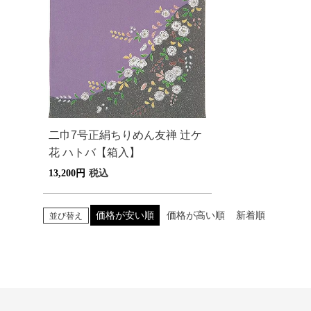
二巾7号正絹ちりめん友禅 辻ケ
花 ハトバ【箱入】
13,200
税込
価格が安い順
価格が高い順
新着順
並び替え