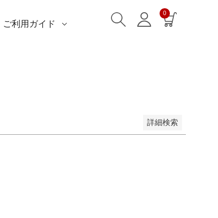
縁
夫婦円満・家内安全
大願成就
0
ご利用ガイド
商売繁盛・繁栄
)
)
am)
読みもの一覧
一升餅におすすめ
ストール巻き方
洋服カバー
ふろしきパッチン活用
特集一覧
ECOバッグ 100cm
ECOバッグ 70cm
OUTDOOR
マイページ・ログイン
会員登録
送料・お支払い方法
海外発送の方（English）
名入れ・記念品
無料ラッピング
よくあるご質問
お問い合わせ
価格が高い順
優先度順
詳細検索