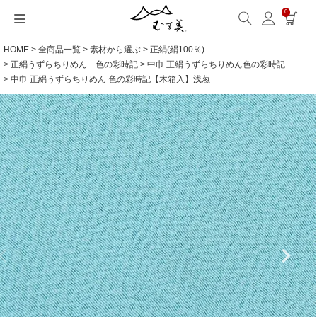
0
HOME
全商品一覧
素材から選ぶ
正絹(絹100％)
サイズから選ぶ
ギフトシーンから選ぶ
シーンから選ぶ
素材から選ぶ
シリーズ名から選ぶ
名入れ・ラッピング
発送・お問い合わせ
包み方・お手入れ
ブログ・特集
読みもの(ブログ)
特集
むす美とは
ふくさ（念珠）・はんかち・書籍
正絹うずらちりめん 色の彩時記
中巾 正絹うずらちりめん色の彩時記
中巾 正絹うずらちりめん 色の彩時記【木箱入】浅葱
読みもの一覧
特集一覧
サイズ一覧
ギフトシーン一覧
シーン一覧
撥水加工
全てのシリーズ
ふくさ・念珠入れ
名入れ・記念品
送料・お支払い方法
洗濯・お手入れ
読みもの(ブログ)
About us
一升餅におすすめ
ECOバッグ 100cm
Sサイズ(約45～50cm)
内祝い
毎日使うもの
綿(コットン)
アクアドロップ(撥水)
はんかち・手ぬぐい
無料ラッピング
海外発送の方（English）
包み方・使い方
特集
お取引をご希望の方
ストール巻き方
ECOバッグ 70cm
Mサイズ(約68～70cm)
婚礼・引出物
お買い物
ポリエステル
ミナ ペルホネン
ふろしき書籍
紙箱・木箱
よくあるご質問
ワークショップ案内
キャンペーン情報
洋服カバー
OUTDOOR
Lサイズ(約90～120cm)
卒入学・就職祝い
旅行
リネン
ひめむすび(Adeline Klam)
お問い合わせ
ふろしきパッチン活用
XLサイズ(約130cm～)
弔事・法事
インテリア
ウール
kata kata
記念品
ギフトラッピング
レーヨン
鈴木マサル
海外へのお土産
とっておきの日
正絹(絹100％)
こはれ