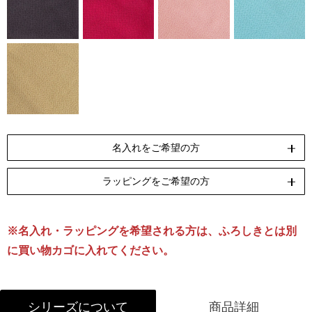
名入れをご希望の方
ラッピングをご希望の方
ペンテックス
刺繍
[納期]10日(休業日除く)
[納期]14日(休業日除く)
※名入れ・ラッピングを希望される方は、ふろしきとは別
リボン包装
のし包装
[無料]
[無料]
に買い物カゴに入れてください。
名入れについて詳しくはこちら
※箱入の商品です。
シリーズについて
商品詳細