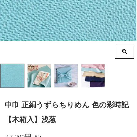
季節の贈り物
竹久夢二
プチギフト
伊砂文様
男性向けギフト
ハレ包み
女性向けギフト
隅田川(浮世絵)
ギフトラッピング
リバーシブル
着物用
中巾 正絹うずらちりめん 色の彩時記
【木箱入】浅葱
13,200