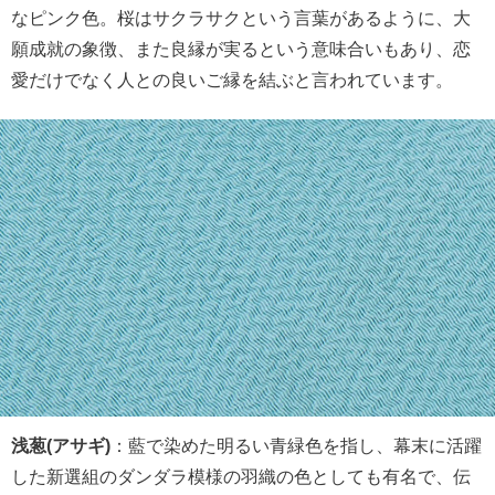
なピンク色。桜はサクラサクという言葉があるように、大
願成就の象徴、また良縁が実るという意味合いもあり、恋
愛だけでなく人との良いご縁を結ぶと言われています。
浅葱(アサギ)
：藍で染めた明るい青緑色を指し、幕末に活躍
した新選組のダンダラ模様の羽織の色としても有名で、伝