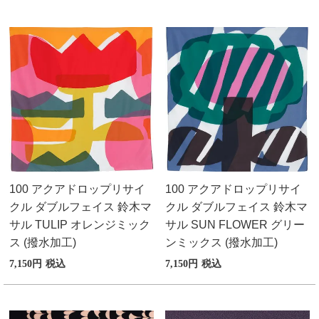
季節の贈り物
竹久夢二
プチギフト
伊砂文様
男性向けギフト
ハレ包み
女性向けギフト
隅田川(浮世絵)
ギフトラッピング
リバーシブル
100 アクアドロップリサイ
100 アクアドロップリサイ
着物用
クル ダブルフェイス 鈴木マ
クル ダブルフェイス 鈴木マ
サル TULIP オレンジミック
サル SUN FLOWER グリー
ス (撥水加工)
ンミックス (撥水加工)
7,150
税込
7,150
税込