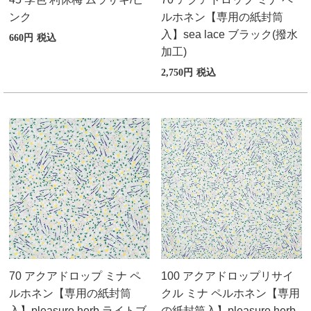
ンク
ルホネン【専用の紙封筒
入】sea lace ブラック(撥水
660
税込
加工)
2,750
税込
70 アクアドロップ ミナ ペ
100 アクアドロップリサイ
ルホネン【専用の紙封筒
クル ミナ ペルホネン【専用
入】pleasure herb ライトブ
の紙封筒入】pleasure herb