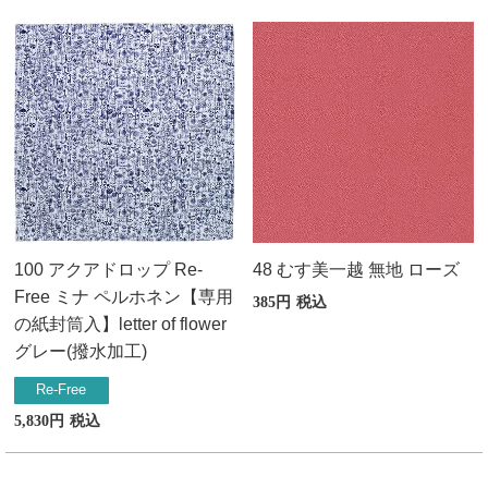
100 アクアドロップ Re-
48 むす美一越 無地 ローズ
Free ミナ ペルホネン【専用
385
税込
の紙封筒入】letter of flower
グレー(撥水加工)
Re-Free
5,830
税込