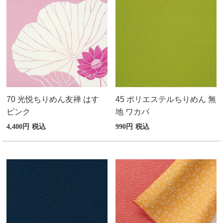
70 光悦ちりめん友禅 はす
45 ポリエステルちりめん 無
ピンク
地 ワカバ
4,400
税込
990
税込