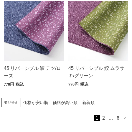
45 リバーシブル 鮫 テツ/ロ
45 リバーシブル 鮫 ムラサ
ーズ
キ/グリーン
770
税込
770
税込
価格が安い順
価格が高い順
新着順
並び替え
1
2
…
6