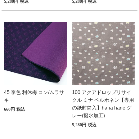
5,280
税込
5,280
税込
45 季色 利休梅 コン/ムラサ
100 アクアドロップリサイ
キ
クル ミナ ペルホネン【専用
の紙封筒入】hana hane グ
660
税込
レー(撥水加工)
5,280
税込