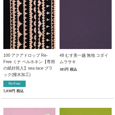
100 アクアドロップ Re-
48 むす美一越 無地 コダイ
Free ミナ ペルホネン【専用
ムラサキ
の紙封筒入】sea lace ブラ
385
税込
ック(撥水加工)
Re-Free
5,830
税込