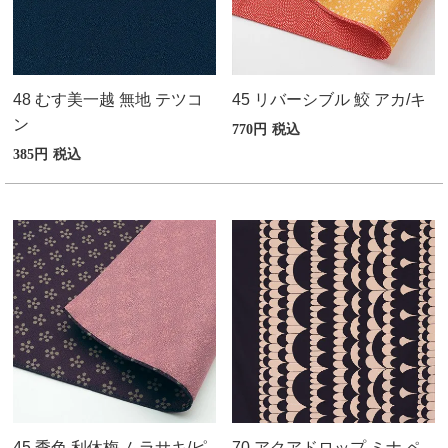
48 むす美一越 無地 テツコ
45 リバーシブル 鮫 アカ/キ
ン
770
税込
385
税込
45 季色 利休梅 ムラサキ/ピ
70 アクアドロップ ミナ ペ