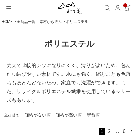
0
HOME
全商品一覧
素材から選ぶ
ポリエステル
サイズから選ぶ
ギフトシーンから選ぶ
シーンから選ぶ
素材から選ぶ
シリーズ名から選ぶ
名入れ・ラッピング
発送・お問い合わせ
包み方・お手入れ
ブログ・特集
読みもの(ブログ)
特集
むす美とは
ふくさ（念珠）・はんかち・書籍
読みもの一覧
特集一覧
サイズ一覧
ギフトシーン一覧
シーン一覧
撥水加工
全てのシリーズ
ふくさ・念珠入れ
名入れ・記念品
送料・お支払い方法
洗濯・お手入れ
読みもの(ブログ)
About us
ポリエステル
一升餅におすすめ
ECOバッグ 100cm
Sサイズ(約45～50cm)
内祝い
毎日使うもの
綿(コットン)
アクアドロップ(撥水)
はんかち・手ぬぐい
無料ラッピング
海外発送の方（English）
包み方・使い方
特集
お取引をご希望の方
丈夫で比較的シワになりにくく、滑りがよいため、包ん
ストール巻き方
ECOバッグ 70cm
Mサイズ(約68～70cm)
婚礼・引出物
お買い物
ポリエステル
ミナ ペルホネン
ふろしき書籍
紙箱・木箱
よくあるご質問
ワークショップ案内
キャンペーン情報
だり結びやすい素材です。水にも強く、縮むことも色落
ちもほとんどないため、家庭でも洗濯ができます。ま
洋服カバー
OUTDOOR
Lサイズ(約90～120cm)
卒入学・就職祝い
旅行
リネン
ひめむすび(Adeline Klam)
お問い合わせ
た、リサイクルポリエステル繊維を使用しているシリー
ズもあります。
ふろしきパッチン活用
XLサイズ(約130cm～)
弔事・法事
インテリア
ウール
kata kata
価格が安い順
価格が高い順
新着順
並び替え
記念品
ギフトラッピング
レーヨン
鈴木マサル
1
2
…
6
海外へのお土産
とっておきの日
正絹(絹100％)
こはれ