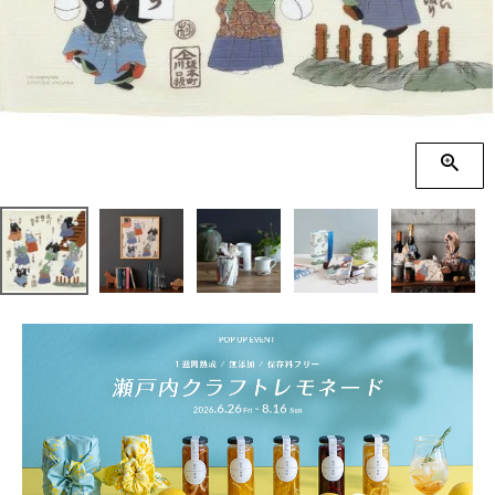
季節の贈り物
竹久夢二
プチギフト
伊砂文様
男性向けギフト
ハレ包み
女性向けギフト
隅田川(浮世絵)
ギフトラッピング
リバーシブル
着物用