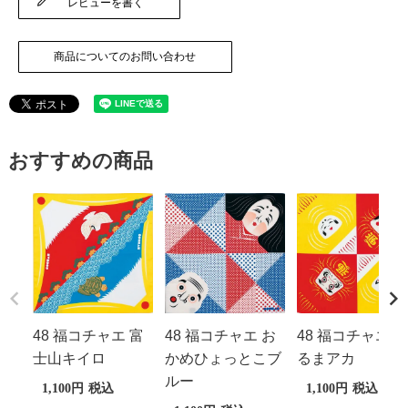
レビューを書く
商品についてのお問い合わせ
おすすめの商品
48 福コチャエ 富
48 福コチャエ お
48 福コチャエ だ
士山キイロ
かめひょっとこブ
るまアカ
ルー
1,100
税込
1,100
税込