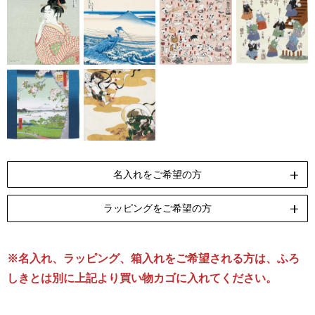
名入れをご希望の方
ラッピングをご希望の方
ペンテックス
刺繍
[納期]10日(休業日除く)
[納期]14日(休業日除く)
※名入れ、ラッピング、箱入れをご希望される方は、ふろ
リボン包装
のし包装
箱Sサイズ
[無料]
[無料]
[有料]
しきとは別に上記より買い物カゴに入れてください。
名入れについて詳しくはこちら