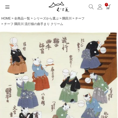
0
HOME
全商品一覧
シリーズから選ぶ
隅田川
チーフ
サイズから選ぶ
ギフトシーンから選ぶ
シーンから選ぶ
素材から選ぶ
シリーズ名から選ぶ
名入れ・ラッピング
発送・お問い合わせ
包み方・お手入れ
ブログ・特集
読みもの(ブログ)
特集
むす美とは
ふくさ（念珠）・はんかち・書籍
チーフ 隅田川 流行猫の曲手まり クリーム
読みもの一覧
特集一覧
サイズ一覧
ギフトシーン一覧
シーン一覧
撥水加工
全てのシリーズ
ふくさ・念珠入れ
名入れ・記念品
送料・お支払い方法
洗濯・お手入れ
読みもの(ブログ)
About us
一升餅におすすめ
ECOバッグ 100cm
Sサイズ(約45～50cm)
内祝い
毎日使うもの
綿(コットン)
アクアドロップ(撥水)
はんかち・手ぬぐい
無料ラッピング
海外発送の方（English）
包み方・使い方
特集
お取引をご希望の方
ストール巻き方
ECOバッグ 70cm
Mサイズ(約68～70cm)
婚礼・引出物
お買い物
ポリエステル
ミナ ペルホネン
ふろしき書籍
紙箱・木箱
よくあるご質問
ワークショップ案内
キャンペーン情報
洋服カバー
OUTDOOR
Lサイズ(約90～120cm)
卒入学・就職祝い
旅行
リネン
ひめむすび(Adeline Klam)
お問い合わせ
ふろしきパッチン活用
XLサイズ(約130cm～)
弔事・法事
インテリア
ウール
kata kata
記念品
ギフトラッピング
レーヨン
鈴木マサル
海外へのお土産
とっておきの日
正絹(絹100％)
こはれ