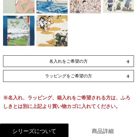
名入れをご希望の方
ラッピングをご希望の方
ペンテックス
刺繍
[納期]10日(休業日除く)
[納期]14日(休業日除く)
※名入れ、ラッピング、箱入れをご希望される方は、ふろ
リボン包装
のし包装
箱Sサイズ
[無料]
[無料]
[有料]
しきとは別に上記より買い物カゴに入れてください。
名入れについて詳しくはこちら
ラッピングについて詳しくはこちら
シリーズについて
商品詳細