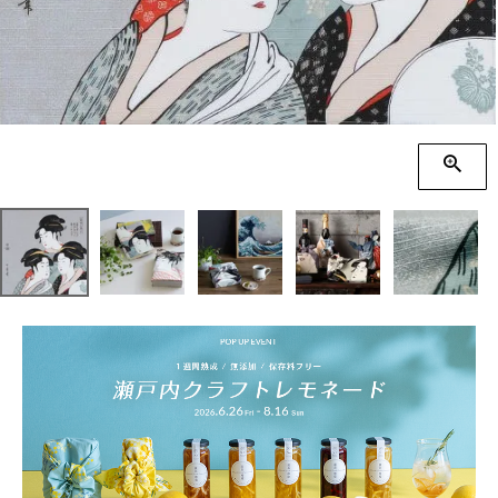
季節の贈り物
竹久夢二
プチギフト
伊砂文様
男性向けギフト
ハレ包み
女性向けギフト
隅田川(浮世絵)
ギフトラッピング
リバーシブル
着物用