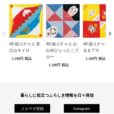
48 福コチャエ 富
48 福コチャエ お
48 福コチャエ だ
士山キイロ
かめひょっとこブ
るまアカ
ルー
1,100
税込
1,100
税込
1,100
税込
暮らしに役立つふろしき情報を日々発信
メルマガ登録
Instagram