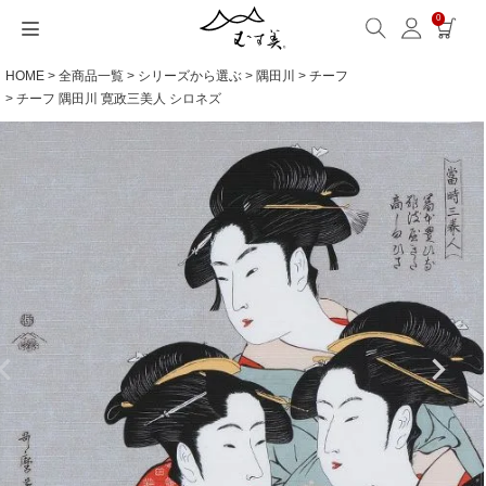
0
HOME
全商品一覧
シリーズから選ぶ
隅田川
チーフ
サイズから選ぶ
ギフトシーンから選ぶ
シーンから選ぶ
素材から選ぶ
シリーズ名から選ぶ
名入れ・ラッピング
発送・お問い合わせ
包み方・お手入れ
ブログ・特集
読みもの(ブログ)
特集
むす美とは
ふくさ（念珠）・はんかち・書籍
チーフ 隅田川 寛政三美人 シロネズ
読みもの一覧
特集一覧
サイズ一覧
ギフトシーン一覧
シーン一覧
撥水加工
全てのシリーズ
ふくさ・念珠入れ
名入れ・記念品
送料・お支払い方法
洗濯・お手入れ
読みもの(ブログ)
About us
一升餅におすすめ
ECOバッグ 100cm
Sサイズ(約45～50cm)
内祝い
毎日使うもの
綿(コットン)
アクアドロップ(撥水)
はんかち・手ぬぐい
無料ラッピング
海外発送の方（English）
包み方・使い方
特集
お取引をご希望の方
ストール巻き方
ECOバッグ 70cm
Mサイズ(約68～70cm)
婚礼・引出物
お買い物
ポリエステル
ミナ ペルホネン
ふろしき書籍
紙箱・木箱
よくあるご質問
ワークショップ案内
キャンペーン情報
洋服カバー
OUTDOOR
Lサイズ(約90～120cm)
卒入学・就職祝い
旅行
リネン
ひめむすび(Adeline Klam)
お問い合わせ
ふろしきパッチン活用
XLサイズ(約130cm～)
弔事・法事
インテリア
ウール
kata kata
記念品
ギフトラッピング
レーヨン
鈴木マサル
海外へのお土産
とっておきの日
正絹(絹100％)
こはれ