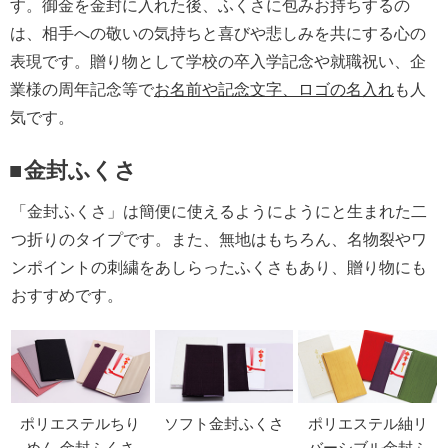
す。御金を金封に入れた後、ふくさに包みお持ちするの
季節の贈り物
竹久夢二
は、相手への敬いの気持ちと喜びや悲しみを共にする心の
表現です。贈り物として学校の卒入学記念や就職祝い、企
プチギフト
伊砂文様
業様の周年記念等で
お名前や記念文字、ロゴの名入れ
も人
気です。
男性向けギフト
ハレ包み
金封ふくさ
女性向けギフト
隅田川(浮世絵)
「金封ふくさ」は簡便に使えるようにようにと生まれた二
ギフトラッピング
リバーシブル
つ折りのタイプです。また、無地はもちろん、名物裂やワ
ンポイントの刺繍をあしらったふくさもあり、贈り物にも
着物用
おすすめです。
ポリエステルちり
ソフト金封ふくさ
ポリエステル紬リ
めん 金封ふくさ
バーシブル金封ふ