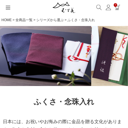
0
HOME
全商品一覧
シリーズから選ぶ
ふくさ・念珠入れ
サイズから選ぶ
ギフトシーンから選ぶ
シーンから選ぶ
素材から選ぶ
シリーズ名から選ぶ
名入れ・ラッピング
発送・お問い合わせ
包み方・お手入れ
ブログ・特集
読みもの(ブログ)
特集
むす美とは
ふくさ（念珠）・はんかち・書籍
読みもの一覧
特集一覧
サイズ一覧
ギフトシーン一覧
シーン一覧
撥水加工
全てのシリーズ
ふくさ・念珠入れ
名入れ・記念品
送料・お支払い方法
洗濯・お手入れ
読みもの(ブログ)
About us
一升餅におすすめ
ECOバッグ 100cm
Sサイズ(約45～50cm)
内祝い
毎日使うもの
綿(コットン)
アクアドロップ(撥水)
はんかち・手ぬぐい
無料ラッピング
海外発送の方（English）
包み方・使い方
特集
お取引をご希望の方
ストール巻き方
ECOバッグ 70cm
Mサイズ(約68～70cm)
婚礼・引出物
お買い物
ポリエステル
ミナ ペルホネン
ふろしき書籍
紙箱・木箱
よくあるご質問
ワークショップ案内
キャンペーン情報
洋服カバー
OUTDOOR
Lサイズ(約90～120cm)
卒入学・就職祝い
旅行
リネン
ひめむすび(Adeline Klam)
お問い合わせ
ふろしきパッチン活用
XLサイズ(約130cm～)
弔事・法事
インテリア
ウール
kata kata
ふくさ・念珠入れ
記念品
ギフトラッピング
レーヨン
鈴木マサル
日本には、お祝いやお悔みの際に金品を贈る文化がありま
海外へのお土産
とっておきの日
正絹(絹100％)
こはれ