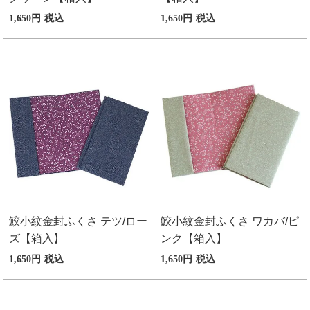
1,650
税込
1,650
税込
鮫小紋金封ふくさ テツ/ロー
鮫小紋金封ふくさ ワカバ/ピ
ズ【箱入】
ンク【箱入】
1,650
税込
1,650
税込