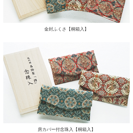
金封ふくさ【桐箱入】
房カバー付念珠入【桐箱入】