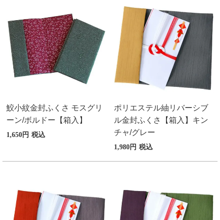
鮫小紋金封ふくさ モスグリ
ポリエステル紬リバーシブ
ーン/ボルドー【箱入】
ル金封ふくさ【箱入】キン
チャ/グレー
1,650
税込
1,980
税込