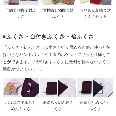
正絹名物裂金封ふ
龍村織名物裂金封
ちりめん刺繍金封
くさ
ふくさ
ふくさセット
ふくさ・台付きふくさ・袷ふくさ
「ふくさ・袷ふくさ」は小さく折り畳めるため、使った後
は小さなハンドバックや上着のポケットにサッと仕舞うこ
とができます。「台付きふくさ」は金封が折れないように
漆盆がついています。
ポリエステルちり
正絹ちりめん袷ふ
正絹ちりめん台付
めんふくさ
くさ
ふくさ