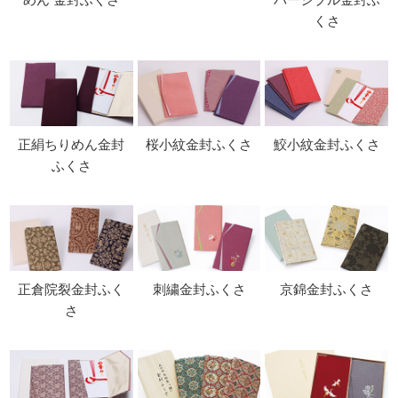
くさ
正絹ちりめん金封
桜小紋金封ふくさ
鮫小紋金封ふくさ
ふくさ
正倉院裂金封ふく
刺繍金封ふくさ
京錦金封ふくさ
さ