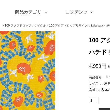
商品カテゴリ
コンテンツ
サイズ一覧
Sサイズ(約45～50cm)
Mサイズ(約68～70cm
Lサイズ(約90～120cm
XLサイズ(約130cm～)
ギフトシーン一覧
内祝い
婚礼・引出物
卒入学・就職祝い
弔事・法事
記念品
海外へのお土産
季節の贈り物
プチギフト
男性向けギフト
女性向けギフト
ギフトラッピング
使用シーン一覧
毎日使うもの
お買い物
旅行
インテリア
ギフトラッピング
とっておきの日
撥水加工
綿(コットン)
ポリエステル
リネン
ウール
レーヨン
正絹(絹100％)
全てのシリーズ
アクアドロップ(撥水)
ミナ ペルホネン
ひめむすび(Adeline Kl
kata kata
鈴木マサル
竹久夢二
伊砂文様
ハレ包み
隅田川(浮世絵)
リバーシブル
着物用
キャンペーン
全商品を見る
サイズから選ぶ
ギフトシーンから選ぶ
使用シーンから選ぶ
素材から選ぶ
シリーズ名から選ぶ
デザインから選ぶ
ふろしきパッチン
ふくさ・念珠入れ
はんかち・手ぬぐい
ふろしき書籍
紙箱・木箱
キャンペーン
読みもの
特集
洗濯・お手入れ
包み方・使い方
ワークショップ案内
）
100 アクアドロップリサイクル
100 アクアドロップリサイクル kata kata 
100 
ハチドリ
4,950
商品番号
10
サイズ L：約10
素材：ポリエス