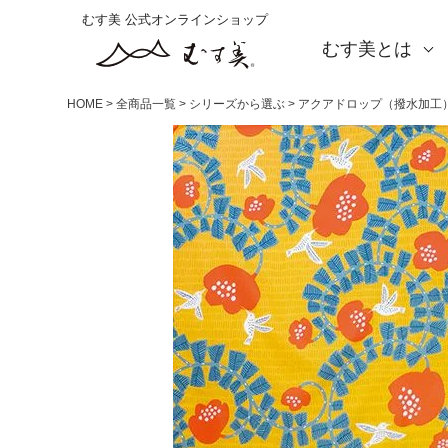
むす美 公式オンラインショップ
むす美とは
About us
会社概要
店舗案内
海外の方（English）
お取引をご希望の方
HOME
全商品一覧
シリーズから選ぶ
アクアドロップ（撥水加工