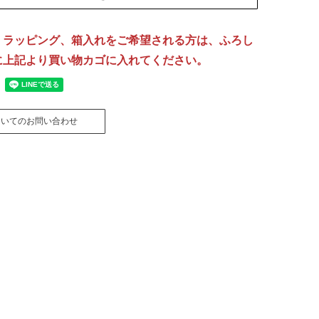
刺繍
[納期]14日(休業日除く)
、ラッピング、箱入れをご希望される方は、ふろし
リボン包装
のし包装
箱Mサイズ
に上記より買い物カゴに入れてください。
[無料]
[無料]
[有料]
名入れについて詳しくはこちら
ドロップシリーズはペンテックスでの名入れができ
ラッピングについて詳しくはこちら
ついてのお問い合わせ