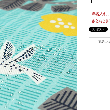
※名入れ
きとは別
※アクア
商品に
ません。