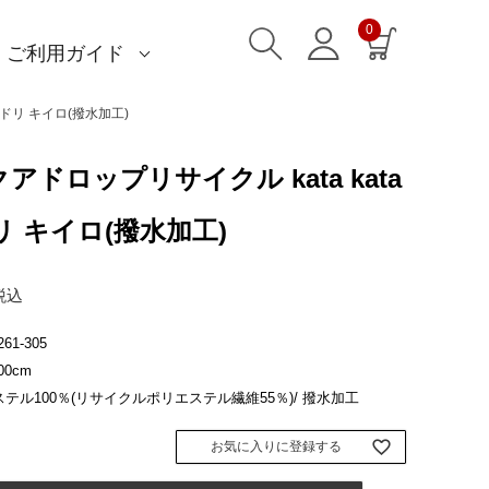
0
ご利用ガイド
)
)
am)
読みもの一覧
一升餅におすすめ
ストール巻き方
洋服カバー
ふろしきパッチン活用
特集一覧
ECOバッグ 100cm
ECOバッグ 70cm
OUTDOOR
マイページ・ログイン
会員登録
送料・お支払い方法
海外発送の方（English）
名入れ・記念品
無料ラッピング
よくあるご質問
お問い合わせ
ハチドリ キイロ(撥水加工)
アクアドロップリサイクル kata kata
 キイロ(撥水加工)
税込
261-305
0cm
テル100％(リサイクルポリエステル繊維55％)/ 撥水加工
お気に入りに登録する