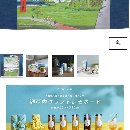
季節の贈り物
竹久夢二
プチギフト
伊砂文様
男性向けギフト
ハレ包み
女性向けギフト
隅田川(浮世絵)
ギフトラッピング
リバーシブル
着物用