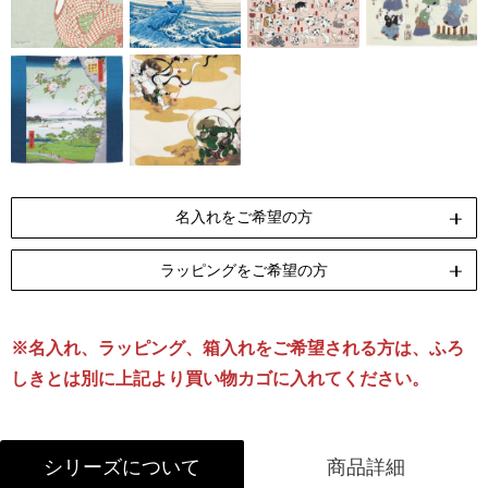
名入れをご希望の方
ラッピングをご希望の方
ペンテックス
刺繍
[納期]10日(休業日除く)
[納期]14日(休業日除く)
※名入れ、ラッピング、箱入れをご希望される方は、ふろ
リボン包装
のし包装
箱Sサイズ
[無料]
[無料]
[有料]
しきとは別に上記より買い物カゴに入れてください。
名入れについて詳しくはこちら
ラッピングについて詳しくはこちら
シリーズについて
商品詳細