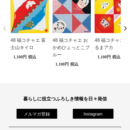
48 福コチャエ 富
48 福コチャエ お
48 福コチャエ だ
士山キイロ
かめひょっとこブ
るまアカ
ルー
1,100
税込
1,100
税込
1,100
税込
暮らしに役立つふろしき情報を日々発信
メルマガ登録
Instagram