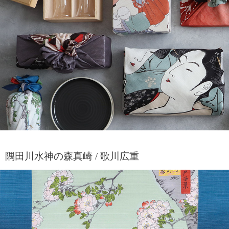
隅田川水神の森真崎 / 歌川広重