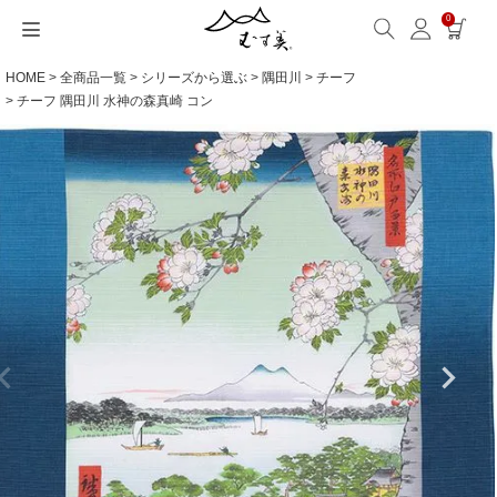
0
HOME
全商品一覧
シリーズから選ぶ
隅田川
チーフ
サイズから選ぶ
ギフトシーンから選ぶ
シーンから選ぶ
素材から選ぶ
シリーズ名から選ぶ
名入れ・ラッピング
発送・お問い合わせ
包み方・お手入れ
ブログ・特集
読みもの(ブログ)
特集
むす美とは
ふくさ（念珠）・はんかち・書籍
チーフ 隅田川 水神の森真崎 コン
読みもの一覧
特集一覧
サイズ一覧
ギフトシーン一覧
シーン一覧
撥水加工
全てのシリーズ
ふくさ・念珠入れ
名入れ・記念品
送料・お支払い方法
洗濯・お手入れ
読みもの(ブログ)
About us
一升餅におすすめ
ECOバッグ 100cm
Sサイズ(約45～50cm)
内祝い
毎日使うもの
綿(コットン)
アクアドロップ(撥水)
はんかち・手ぬぐい
無料ラッピング
海外発送の方（English）
包み方・使い方
特集
お取引をご希望の方
ストール巻き方
ECOバッグ 70cm
Mサイズ(約68～70cm)
婚礼・引出物
お買い物
ポリエステル
ミナ ペルホネン
ふろしき書籍
紙箱・木箱
よくあるご質問
ワークショップ案内
キャンペーン情報
洋服カバー
OUTDOOR
Lサイズ(約90～120cm)
卒入学・就職祝い
旅行
リネン
ひめむすび(Adeline Klam)
お問い合わせ
ふろしきパッチン活用
XLサイズ(約130cm～)
弔事・法事
インテリア
ウール
kata kata
記念品
ギフトラッピング
レーヨン
鈴木マサル
海外へのお土産
とっておきの日
正絹(絹100％)
こはれ