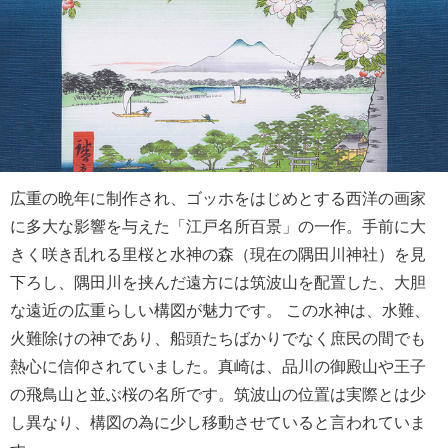
広重の晩年に制作され、ゴッホをはじめとする西洋の画家
に多大な影響を与えた「江戸名所百景」の一作。手前に大
きく咲き乱れる里桜と水神の森（現在の隅田川神社）を見
下ろし、隅田川を挟んだ遠方には筑波山を配置した、大胆
な遠近の広重らしい構図が魅力です。 この水神は、水難、
火難除けの神であり、船頭たちばかりでなく庶民の間でも
熱心に信仰されていました。真崎は、品川の御殿山や王子
の飛鳥山と並ぶ桜の名所です。筑波山の位置は実際とは少
し異なり、構図の為に少し移動させていると言われていま