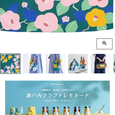
季節の贈り物
竹久夢二
プチギフト
伊砂文様
男性向けギフト
ハレ包み
女性向けギフト
隅田川(浮世絵)
ギフトラッピング
リバーシブル
着物用