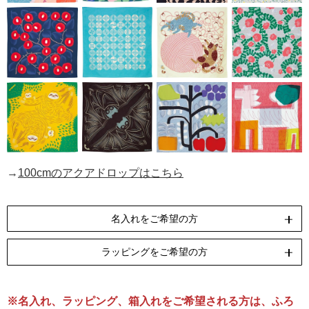
→
100cmのアクアドロップはこちら
名入れをご希望の方
ラッピングをご希望の方
刺繍
[納期]14日(休業日除く)
※名入れ、ラッピング、箱入れをご希望される方は、ふろ
リボン包装
のし包装
箱Mサイズ