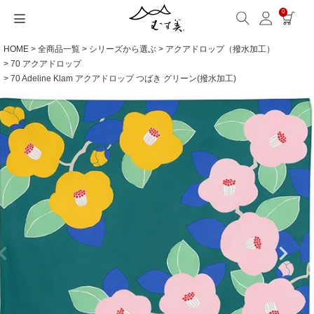
0
HOME
全商品一覧
シリーズから選ぶ
アクアドロップ（撥水加工）
サイズから選ぶ
ギフトシーンから選ぶ
シーンから選ぶ
素材から選ぶ
シリーズ名から選ぶ
名入れ・ラッピング
発送・お問い合わせ
包み方・お手入れ
ブログ・特集
読みもの(ブログ)
特集
むす美とは
ふくさ（念珠）・はんかち・書籍
70 アクアドロップ
70 Adeline Klam アクアドロップ つばき グリーン(撥水加工)
読みもの一覧
特集一覧
サイズ一覧
ギフトシーン一覧
シーン一覧
撥水加工
全てのシリーズ
ふくさ・念珠入れ
名入れ・記念品
送料・お支払い方法
洗濯・お手入れ
読みもの(ブログ)
About us
一升餅におすすめ
ECOバッグ 100cm
Sサイズ(約45～50cm)
内祝い
毎日使うもの
綿(コットン)
アクアドロップ(撥水)
はんかち・手ぬぐい
無料ラッピング
海外発送の方（English）
包み方・使い方
特集
お取引をご希望の方
ストール巻き方
ECOバッグ 70cm
Mサイズ(約68～70cm)
婚礼・引出物
お買い物
ポリエステル
ミナ ペルホネン
ふろしき書籍
紙箱・木箱
よくあるご質問
ワークショップ案内
キャンペーン情報
洋服カバー
OUTDOOR
Lサイズ(約90～120cm)
卒入学・就職祝い
旅行
リネン
ひめむすび(Adeline Klam)
お問い合わせ
ふろしきパッチン活用
XLサイズ(約130cm～)
弔事・法事
インテリア
ウール
kata kata
記念品
ギフトラッピング
レーヨン
鈴木マサル
海外へのお土産
とっておきの日
正絹(絹100％)
こはれ