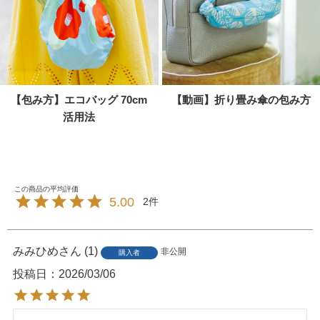
【包み方】エコバッグ 70cm
【動画】折り畳み傘の包み方
活用法
5.00
2
みみひめ
1
非公開
購入者
投稿日
2026/03/06