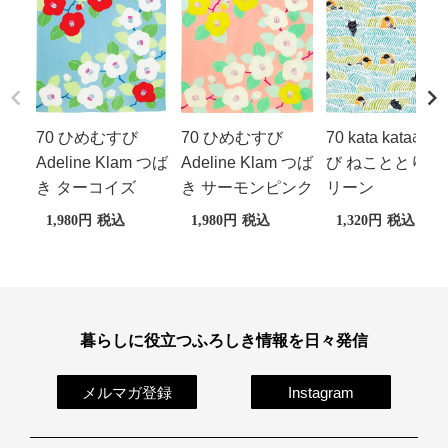
70 ひめむすび
70 ひめむすび
70 kata kataむす
Adeline Klam つば
Adeline Klam つば
び ねこととり グ
き ターコイズ
き サーモンピンク
リーン
1,980
税込
1,980
税込
1,320
税込
暮らしに役立つふろしき情報を日々発信
メルマガ登録
Instagram