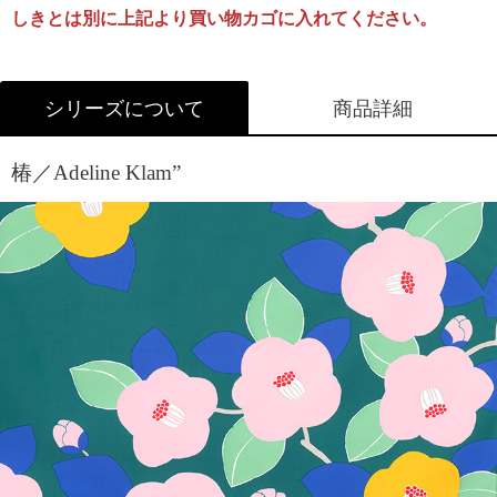
[無料]
[無料]
[有料]
しきとは別に上記より買い物カゴに入れてください。
名入れについて詳しくはこちら
※アクアドロップシリーズはペンテックスでの名入れがで
ラッピングについて詳しくはこちら
シリーズについて
商品詳細
きません。
椿／Adeline Klam”