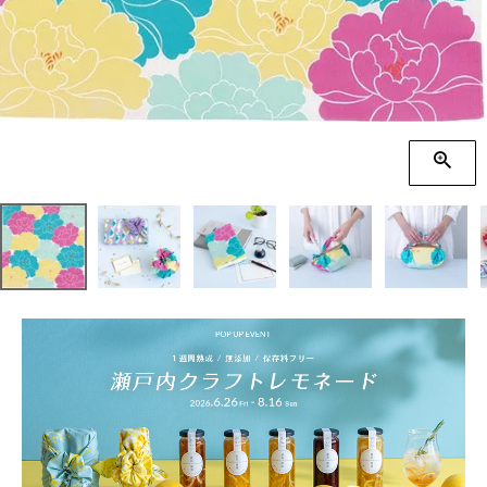
季節の贈り物
竹久夢二
プチギフト
伊砂文様
男性向けギフト
ハレ包み
女性向けギフト
隅田川(浮世絵)
ギフトラッピング
リバーシブル
着物用