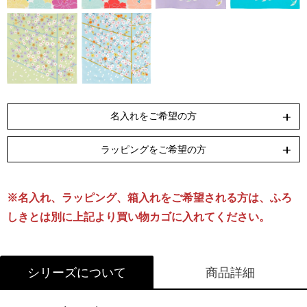
名入れをご希望の方
ラッピングをご希望の方
ペンテックス
刺繍
[納期]10日(休業日除く)
[納期]14日(休業日除く)
※名入れ、ラッピング、箱入れをご希望される方は、ふろ
リボン包装
のし包装
箱Sサイズ
[無料]
[無料]
[有料]
しきとは別に上記より買い物カゴに入れてください。
名入れについて詳しくはこちら
ラッピングについて詳しくはこちら
シリーズについて
商品詳細