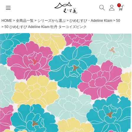
0
HOME
全商品一覧
シリーズから選ぶ
ひめむすび・Adeline Klam
50
サイズから選ぶ
ギフトシーンから選ぶ
シーンから選ぶ
素材から選ぶ
シリーズ名から選ぶ
名入れ・ラッピング
発送・お問い合わせ
包み方・お手入れ
ブログ・特集
読みもの(ブログ)
特集
むす美とは
ふくさ（念珠）・はんかち・書籍
50 ひめむすび Adeline Klam 牡丹 ターコイズピンク
読みもの一覧
特集一覧
サイズ一覧
ギフトシーン一覧
シーン一覧
撥水加工
全てのシリーズ
ふくさ・念珠入れ
名入れ・記念品
送料・お支払い方法
洗濯・お手入れ
読みもの(ブログ)
About us
一升餅におすすめ
ECOバッグ 100cm
Sサイズ(約45～50cm)
内祝い
毎日使うもの
綿(コットン)
アクアドロップ(撥水)
はんかち・手ぬぐい
無料ラッピング
海外発送の方（English）
包み方・使い方
特集
お取引をご希望の方
ストール巻き方
ECOバッグ 70cm
Mサイズ(約68～70cm)
婚礼・引出物
お買い物
ポリエステル
ミナ ペルホネン
ふろしき書籍
紙箱・木箱
よくあるご質問
ワークショップ案内
キャンペーン情報
洋服カバー
OUTDOOR
Lサイズ(約90～120cm)
卒入学・就職祝い
旅行
リネン
ひめむすび(Adeline Klam)
お問い合わせ
ふろしきパッチン活用
XLサイズ(約130cm～)
弔事・法事
インテリア
ウール
kata kata
記念品
ギフトラッピング
レーヨン
鈴木マサル
海外へのお土産
とっておきの日
正絹(絹100％)
こはれ