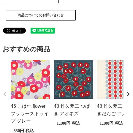
商品についてのお問い合わせ
おすすめの商品
45 こはれ flower
48 竹久夢二 つば
48 竹久夢二 つな
フラワーストライ
き アオネズ
ぎだんご アカ
プ グレー
1,100
税込
1,100
税込
550
税込