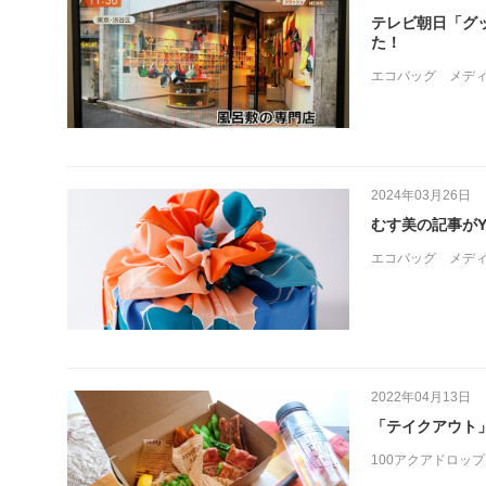
テレビ朝日「グ
た！
エコバッグ
メデ
2024年03月26日
むす美の記事がY
エコバッグ
メデ
2022年04月13日
「テイクアウト
100アクアドロップ