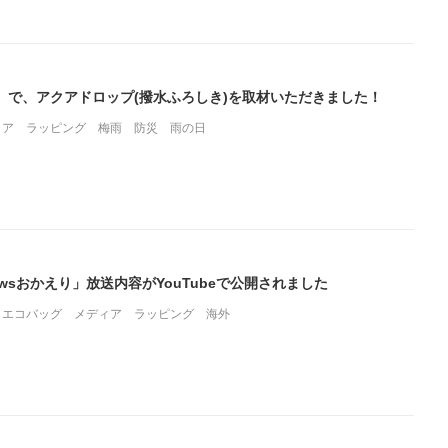
』で、アクアドロップ(撥水ふろしき)を取材いただきました！
ィア
ラッピング
梅雨
防災
雨の日
ewsおかえり」放送内容がYouTubeで公開されました
エコバッグ
メディア
ラッピング
海外