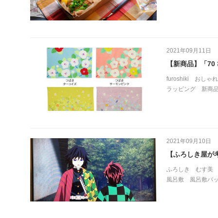
2021年09月11日
【新商品】「70
furoshiki
おしゃれ
ラッピング
新商
2021年09月10日
【ふろしき屋が
ふろしき
むす美
風呂敷
風呂敷バ