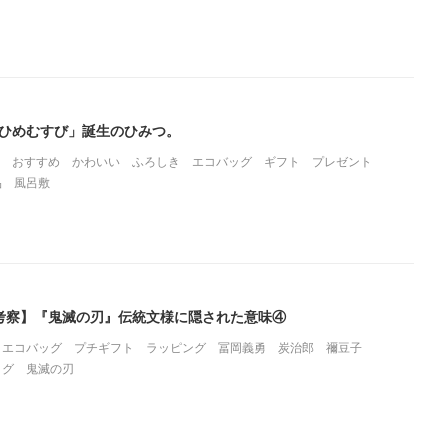
 ひめむすび」誕生のひみつ。
おすすめ
かわいい
ふろしき
エコバッグ
ギフト
プレゼント
品
風呂敷
考察】『鬼滅の刃』伝統文様に隠された意味④
エコバッグ
プチギフト
ラッピング
冨岡義勇
炭治郎
禰豆子
ッグ
鬼滅の刃