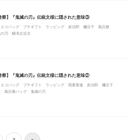
考察】『鬼滅の刃』伝統文様に隠された意味③
エコバッグ
プチギフト
ラッピング
炭治郎
禰豆子
風呂敷
滅の刃
鱗滝左近次
考察】『鬼滅の刃』伝統文様に隠された意味②
エコバッグ
プチギフト
ラッピング
我妻善逸
炭治郎
禰豆子
敷
風呂敷バッグ
鬼滅の刃