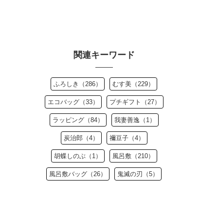
関連キーワード
ふろしき（286）
むす美（229）
エコバッグ（33）
プチギフト（27）
ラッピング（84）
我妻善逸（1）
炭治郎（4）
禰豆子（4）
胡蝶しのぶ（1）
風呂敷（210）
風呂敷バッグ（26）
鬼滅の刃（5）