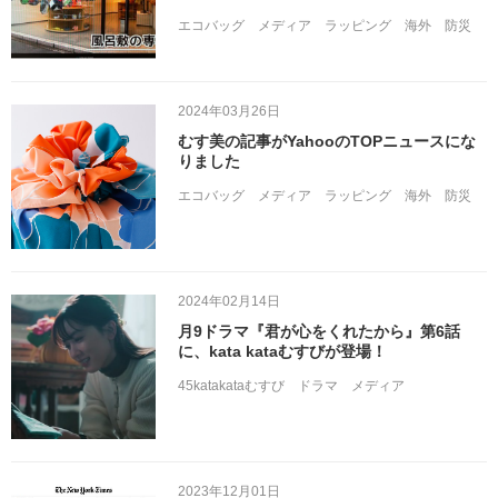
エコバッグ
メディア
ラッピング
海外
防災
2024年03月26日
むす美の記事がYahooのTOPニュースにな
りました
エコバッグ
メディア
ラッピング
海外
防災
2024年02月14日
月9ドラマ『君が心をくれたから』第6話
に、kata kataむすびが登場！
45katakataむすび
ドラマ
メディア
2023年12月01日