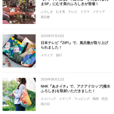
まSP」にむす美のふろしきが登場！
ふろしき
むす美
テレビ
ドラマ
メディア
風呂敷
2024年07月23日
日本テレビ『ZIP!』で、風呂敷が取り上げ
られました！
メディア
旅行
2024年06月11日
NHK『あさイチ』で、アクアドロップ(撥水
ふろしき)を取材いただきました！
エコバッグ
メディア
ラッピング
梅雨
防災
雨の日