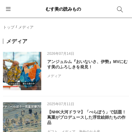
むす美の読みもの
お知らせ
ふろしきバッグ
ふろしきでラッピング
便利な使い方
ギフトシーン別おすすめ
トップ
メディア
イベント・キャンペーン
エコバッグ
箱を包む
ファッション
卒業・入学
メディア
新商品
おしゃれコーデバッグ
お酒を包む
インテリア
退職・異動
2026年07月14日
アンジュルム『おいないさ、伊勢』MVにむ
メディア情報
収納にもなるバッグ
一番人気「花包み」
アウトドア
結婚
す美のふろしきを発見！
メディア
その他
簡単「バッグアレンジ」
雨の日
出産
その他
ママ・子育て
海外の方へ
2025年07月11日
旅行
【NHK大河ドラマ】「べらぼう」で話題！
蔦重がプロデュースした浮世絵師たちの作
品
防災
ギフト
メディア
海外のお土産