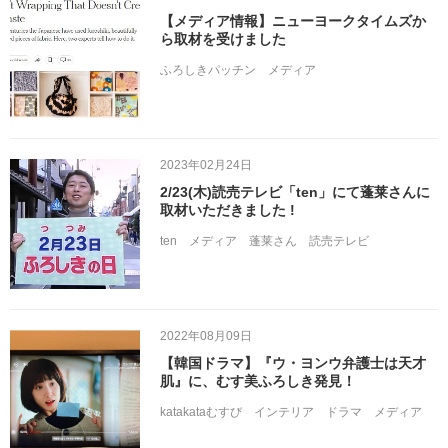
【メディア情報】ニューヨークタイムズか
ら取材を受けました
ふろしきパッチン
メディア
2023年02月24日
2/23(木)読売テレビ「ten」にて蓬莱さんに
取材いただきました !
ten
メディア
蓬莱さん
読売テレビ
2022年08月09日
【韓国ドラマ】『ウ・ヨンウ弁護士は天才
肌』に、むす美ふろしき発見！
katakataむすび
インテリア
ドラマ
メディア